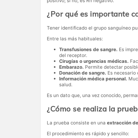
positivo; si no, es Rh negativo.
¿Por qué es importante c
Tener identificado el grupo sanguíneo pu
Entre las más habituales:
Transfusiones de sangre.
Es impre
del receptor.
Cirugías o urgencias médicas.
Faci
Embarazo.
Permite detectar posibl
Donación de sangre.
Es necesario 
Información médica personal.
Much
salud.
Es un dato que, una vez conocido, perman
¿Cómo se realiza la prue
La prueba consiste en una
extracción d
El procedimiento es rápido y sencillo: