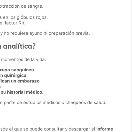
extracción de sangre.
 en los glóbulos rojos.
l factor Rh.
y no requiere ayuno ni preparación previa.
 analítica?
s momentos de la vida:
grupo sanguíneo
.
ón quirúrgica
.
fican un embarazo
.
e
.
r su
historial médico
.
o parte de estudios médicos o chequeos de salud.
desde el que se puede consultar y descargar el
informe