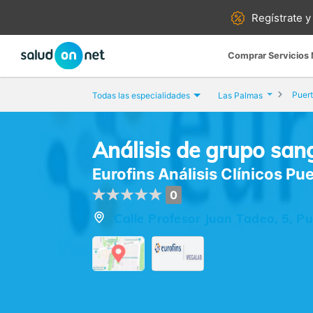
Regístrate y
Comprar Servicios
Puert
Todas las especialidades
Las Palmas
Análisis de grupo san
Eurofins Análisis Clínicos Pu
0
Calle Profesor Juan Tadeo, 5, P