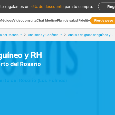
te regalamos
un
-5% de descuento
para tu compra
.
Reg
 Médicos
Videoconsulta
Chat Médico
Plan de salud Fidelity
Pierde peso
o del Rosario
Analíticas y Genética
Análisis de grupo sanguíneo y R
guíneo y RH
erto del Rosario
uerto del Rosario (Las Palmas)