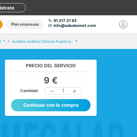
ístrate
91 217 21 93
Plan empresas
info@saludonnet.com
H
Eurofins Análisis Clínicos Puerto del Rosario
PRECIO DEL SERVICIO
9 €
1
Cantidad:
Continuar con la compra