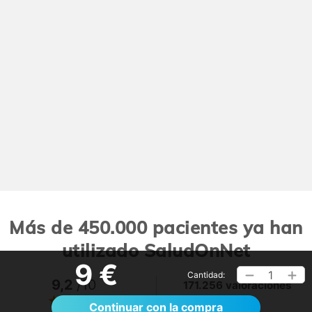
Más de 450.000 pacientes ya han
utilizado SaludOnNet
9 €
1
Cantidad:
9,2
/10
171.256 valoraciones
Ver >
Continuar con la compra