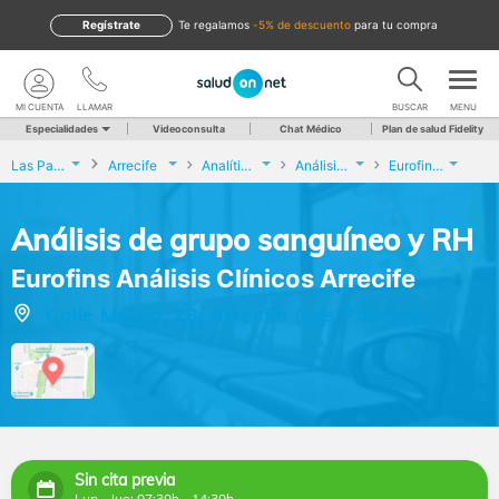
Regístrate
te regalamos
-5% de descuento
para tu compra
MI CUENTA
LLAMAR
BUSCAR
MENU
Especialidades
Videoconsulta
Chat Médico
Plan de salud Fidelity
Las Palmas
Arrecife
Analíticas y Genética
Análisis de grupo sanguíneo y RH
Eurofins Análisis Clínicos Arrecife
Análisis de grupo sanguíneo y RH
Eurofins Análisis Clínicos Arrecife
Calle Méjico, 28, Arrecife (Las Palmas)
Sin cita previa
Lun - Jue: 07:30h - 14:30h