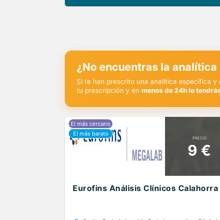
¿No encuentras la analítica
Si te han prescrito una analítica específica 
tu prescripción y en
menos de 24h lo tendrás
PRECIO
9 €
Eurofins Análisis Clínicos Calahorra