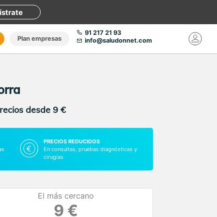
ístrate
91 217 21 93
Plan empresas
info@saludonnet.com
orra
precios desde 9 €
PRECIOS REDUCIDOS
as
En consultas, pruebas diagnósticas y
cirugías
El más cercano
9 €