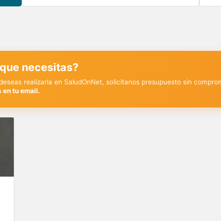
 que necesitas?
y deseas realizarla en SaludOnNet, solicítanos presupuesto sin compro
 en tu email.