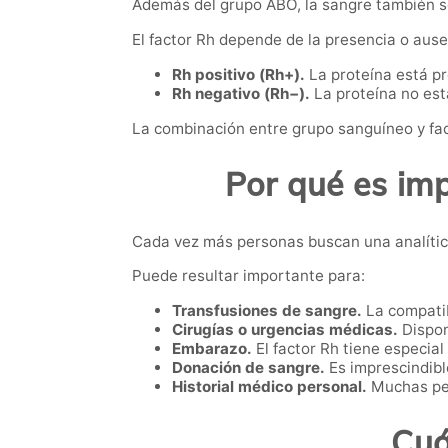
Además del grupo ABO, la sangre también se
El factor Rh depende de la presencia o ause
Rh positivo (Rh+).
La proteína está p
Rh negativo (Rh−).
La proteína no est
La combinación entre grupo sanguíneo y fac
Por qué es im
Cada vez más personas buscan una analítica
Puede resultar importante para:
Transfusiones de sangre.
La compatib
Cirugías o urgencias médicas.
Dispon
Embarazo.
El factor Rh tiene especial
Donación de sangre.
Es imprescindibl
Historial médico personal.
Muchas per
Cuá