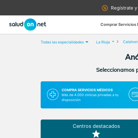
Regístrate y
Comprar Servicios
Calahorr
Todas las especialidades
La Rioja
Aná
Seleccionamos pa
COMPRA SERVICIOS MÉDICOS
Más de 4.000 clínicas privadas a tu
disposición
Centros destacados