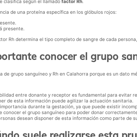
 clasifica según el llamado
factor Rh
.
ncia de una proteína específica en los glóbulos rojos:
resente.
á presente.
tor Rh determina el tipo completo de sangre de cada persona,
portante conocer el grupo san
 de grupo sanguíneo y Rh en Calahorra porque es un dato médi
ilidad entre donante y receptor es fundamental para evitar r
er de esta información puede agilizar la actuación sanitaria.
 importancia durante la gestación, ya que puede existir incomp
e conocer el grupo sanguíneo para poder donar correctamente
sonas desean disponer de esta información como parte de su
ndo suele realizarse esta pr