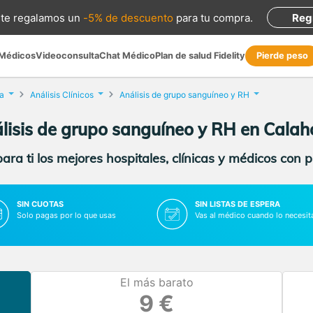
te regalamos
un
-5% de descuento
para tu compra
.
Reg
 Médicos
Videoconsulta
Chat Médico
Plan de salud Fidelity
Pierde peso
a
Análisis Clínicos
Análisis de grupo sanguíneo y RH
lisis de grupo sanguíneo y RH en Calah
ra ti los mejores hospitales, clínicas y médicos con 
SIN CUOTAS
SIN LISTAS DE ESPERA
Solo pagas por lo que usas
Vas al médico cuando lo necesit
El más barato
9 €