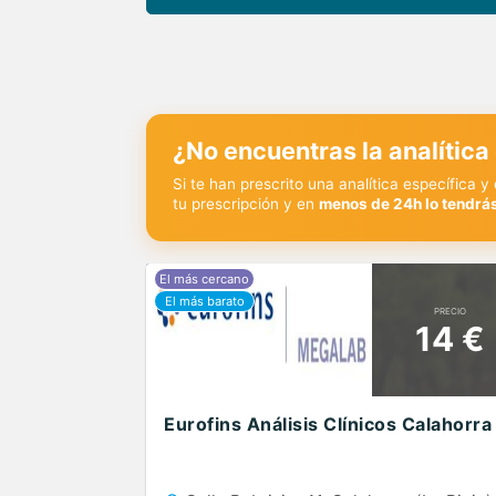
¿No encuentras la analítica
Si te han prescrito una analítica específica 
tu prescripción y en
menos de 24h lo tendrás
PRECIO
14 €
Eurofins Análisis Clínicos Calahorra