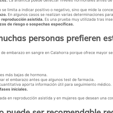
coz.
La analítica puede detectar niveles hormonales antes de
 se limita a indicar positivo o negativo, sino que mide la con
azo.
En algunos casos se realizan varias determinaciones pa
o reproducción asistida.
Es una prueba muy utilizada tras inse
os de riesgo o sospechas específicas.
muchas personas prefieren es
de embarazo en sangre en Calahorra porque ofrece mayor sensi
es más bajas de hormona.
ar el embarazo antes que algunos test de farmacia.
uantitativa aporta información útil para seguimiento médico.
ases iniciales.
zada en reproducción asistida y en mujeres que desean una con
 puede ser recomendable rea