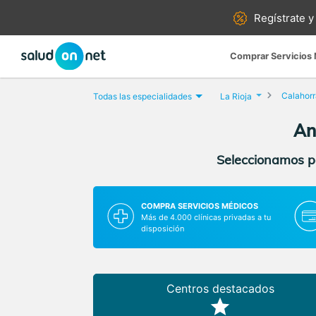
Regístrate y
Comprar Servicios
Calahorr
Todas las especialidades
La Rioja
An
Seleccionamos pa
COMPRA SERVICIOS MÉDICOS
Más de 4.000 clínicas privadas a tu
disposición
Centros destacados