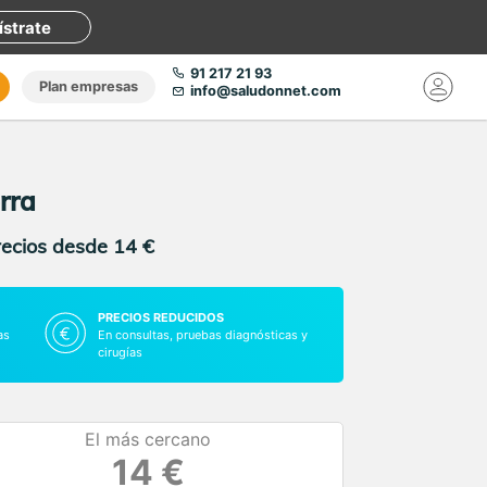
ístrate
91 217 21 93
Plan empresas
info@saludonnet.com
rra
recios desde 14 €
PRECIOS REDUCIDOS
as
En consultas, pruebas diagnósticas y
cirugías
El más cercano
14 €