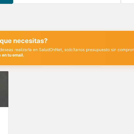
 que necesitas?
y deseas realizarla en SaludOnNet, solicítanos presupuesto sin compro
 en tu email.