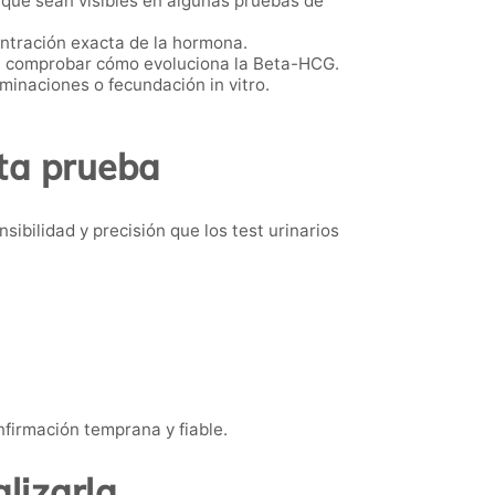
 que sean visibles en algunas pruebas de
centración exacta de la hormona.
ra comprobar cómo evoluciona la Beta-HCG.
minaciones o fecundación in vitro.
ta prueba
bilidad y precisión que los test urinarios
firmación temprana y fiable.
lizarla