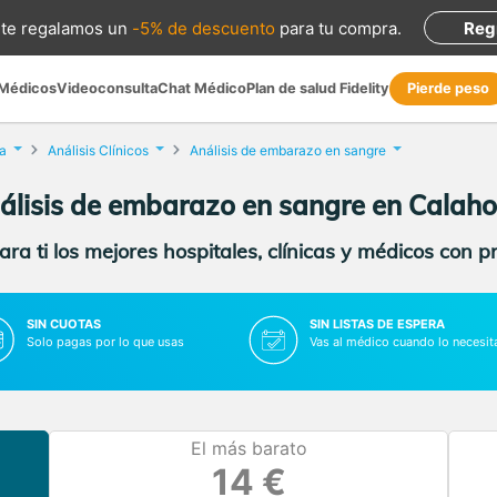
te regalamos
un
-5% de descuento
para tu compra
.
Reg
 Médicos
Videoconsulta
Chat Médico
Plan de salud Fidelity
Pierde peso
a
Análisis Clínicos
Análisis de embarazo en sangre
álisis de embarazo en sangre en Calaho
ra ti los mejores hospitales, clínicas y médicos con p
SIN CUOTAS
SIN LISTAS DE ESPERA
Solo pagas por lo que usas
Vas al médico cuando lo necesit
El más barato
14 €