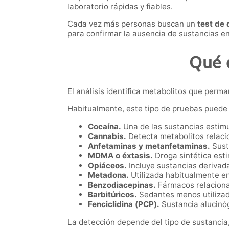
laboratorio rápidas y fiables.
Cada vez más personas buscan un
test de 
para confirmar la ausencia de sustancias e
Qué 
El análisis identifica metabolitos que perm
Habitualmente, este tipo de pruebas puede 
Cocaína.
Una de las sustancias estimu
Cannabis.
Detecta metabolitos relaci
Anfetaminas y metanfetaminas.
Sust
MDMA o éxtasis.
Droga sintética est
Opiáceos.
Incluye sustancias derivada
Metadona.
Utilizada habitualmente e
Benzodiacepinas.
Fármacos relaciona
Barbitúricos.
Sedantes menos utilizado
Fenciclidina (PCP).
Sustancia alucinó
La detección depende del tipo de sustancia,