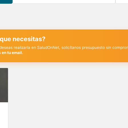
 que necesitas?
y deseas realizarla en SaludOnNet, solicítanos presupuesto sin compro
 en tu email.