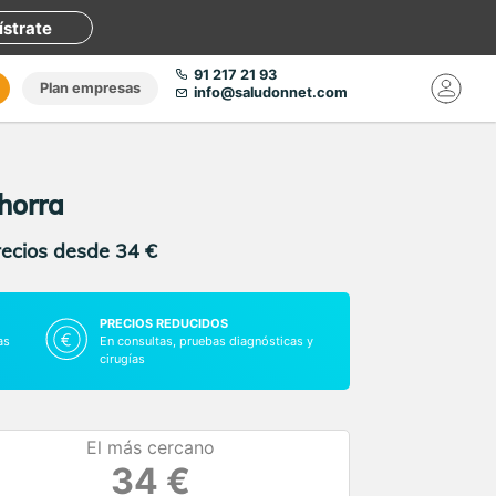
ístrate
91 217 21 93
Plan empresas
info@saludonnet.com
ahorra
recios desde 34 €
PRECIOS REDUCIDOS
as
En consultas, pruebas diagnósticas y
cirugías
El más cercano
34 €