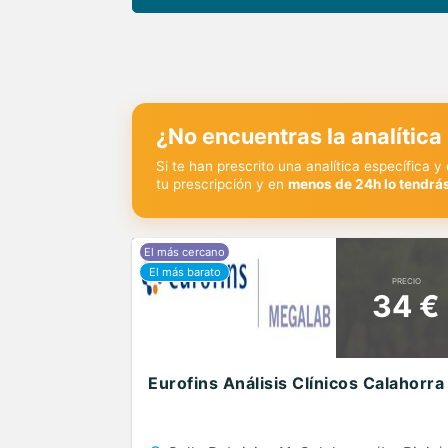
¿No encuentras la analítica
Si te han prescrito una analítica específica 
tu prescripción y en
menos de 24h lo tendrás
PRECIO
34 €
Eurofins Análisis Clínicos Calahorra