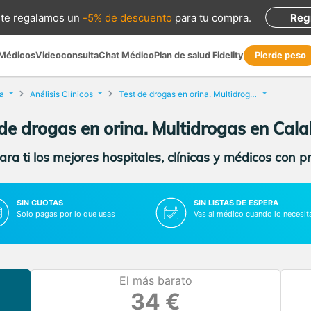
te regalamos
un
-5% de descuento
para tu compra
.
Reg
 Médicos
Videoconsulta
Chat Médico
Plan de salud Fidelity
Pierde peso
a
Análisis Clínicos
Test de drogas en orina. Multidrogas
de drogas en orina. Multidrogas en Cal
ra ti los mejores hospitales, clínicas y médicos con p
SIN CUOTAS
SIN LISTAS DE ESPERA
Solo pagas por lo que usas
Vas al médico cuando lo necesit
El más barato
34 €