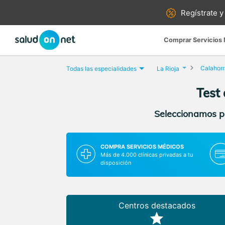
Regístrate y
Comprar Servicios
Calahorr
Todas las especialidades
La Rioja
Test 
Seleccionamos pa
COMPRA SERVICIOS MÉDICOS
Más de 4.000 clínicas privadas a tu
disposición
Centros destacados