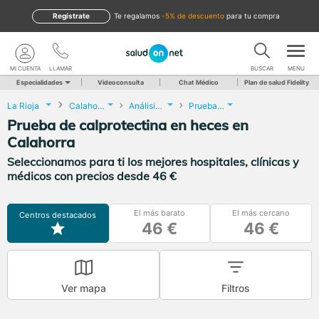
Regístrate
te regalamos
-5% de descuento
para tu compra
MI CUENTA
LLAMAR
BUSCAR
MENU
Especialidades
Videoconsulta
Chat Médico
Plan de salud Fidelity
La Rioja
Calahorra
Análisis Clínicos
Prueba de calprotectina en heces
Prueba de calprotectina en heces en
Calahorra
Seleccionamos para ti los mejores hospitales, clínicas y
médicos con precios desde 46 €
El más barato
El más cercano
Centros destacados
46 €
46 €
Ver mapa
Filtros