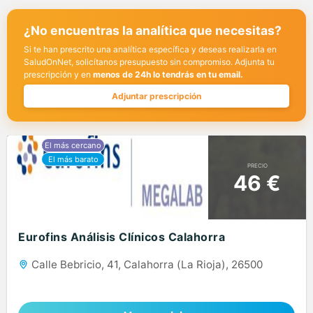
¿No encuentras la analítica que necesitas?
Si te han prescrito una analítica específica y deseas realizarla en
SaludOnNet, solicítanos presupuesto sin compromiso. Adjunta tu
prescripción y en
menos de 24h lo tendrás en tu email.
Adjuntar prescripción
PRECIO
46 €
Eurofins Análisis Clínicos Calahorra
Calle Bebricio, 41, Calahorra (La Rioja), 26500