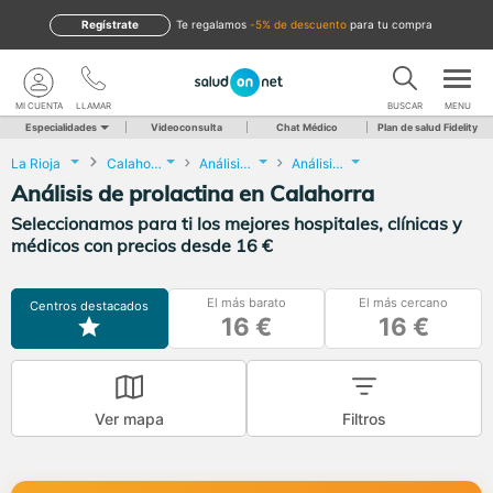
Regístrate
te regalamos
-5% de descuento
para tu compra
MI CUENTA
LLAMAR
BUSCAR
MENU
Especialidades
Videoconsulta
Chat Médico
Plan de salud Fidelity
La Rioja
Calahorra
Análisis Clínicos
Análisis de prolactina
Análisis de prolactina en Calahorra
Seleccionamos para ti los mejores hospitales, clínicas y
médicos con precios desde 16 €
El más barato
El más cercano
Centros destacados
16 €
16 €
Ver mapa
Filtros