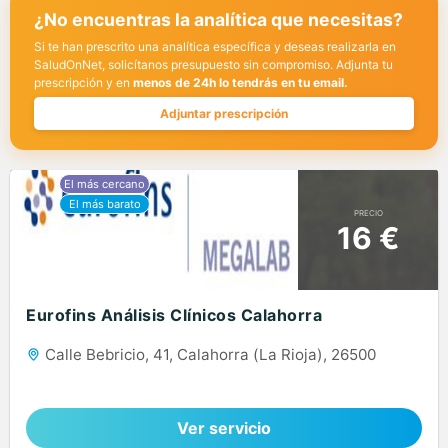
¿No encuentras la analítica que necesitas?
Si te han prescrito una analítica específica y deseas realizarla en
SaludOnNet, solicítanos presupuesto sin compromiso. Adjunta tu
prescripción y en
menos de 24h lo tendrás en tu email.
Adjuntar prescripción
PRECIO
16 €
Eurofins Análisis Clínicos Calahorra
Calle Bebricio, 41, Calahorra (La Rioja), 26500
Ver servicio