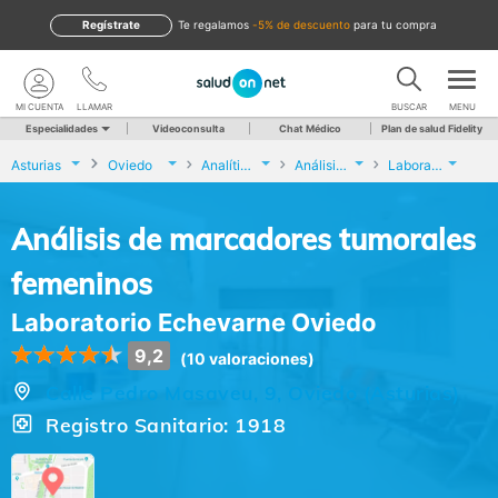
Regístrate
te regalamos
-5% de descuento
para tu compra
MI CUENTA
LLAMAR
BUSCAR
MENU
Especialidades
Videoconsulta
Chat Médico
Plan de salud Fidelity
Asturias
Oviedo
Analíticas y Genética
Análisis de marcadores tumorales femeninos
Laboratorio Echevarne Oviedo
Análisis de marcadores tumorales
femeninos
Laboratorio Echevarne Oviedo
9,2
(10 valoraciones)
Calle Pedro Masaveu, 9, Oviedo (Asturias)
Registro Sanitario: 1918