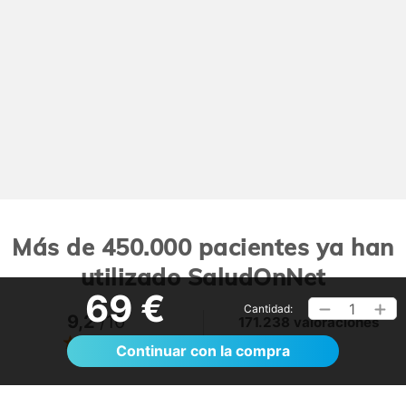
Más de 450.000 pacientes ya han
utilizado SaludOnNet
69 €
1
Cantidad:
9,2
/10
171.238 valoraciones
Ver >
Continuar con la compra