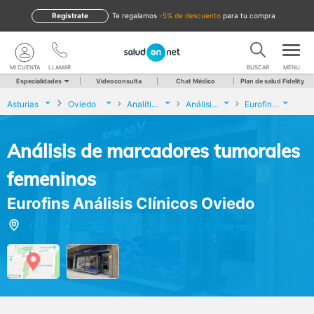
Regístrate
te regalamos
-5% de descuento
para tu compra
MI CUENTA
LLAMAR
BUSCAR
MENU
Especialidades
Videoconsulta
Chat Médico
Plan de salud Fidelity
Asturias
Oviedo
Analíticas y Genética
Análisis de marcadores tumorales femeninos
Eurofins Análisis Clínicos Oviedo
Análisis de marcadores tumorales
femeninos
Eurofins Análisis Clínicos Oviedo
Calle Cervantes, 8, Oviedo (Asturias)