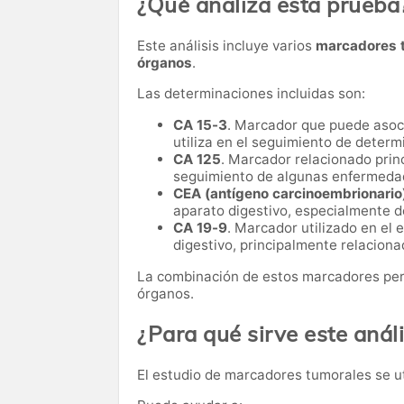
¿Qué analiza esta prueba
Este análisis incluye varios
marcadores t
órganos
.
Las determinaciones incluidas son:
CA 15-3
. Marcador que puede asoc
utiliza en el seguimiento de deter
CA 125
. Marcador relacionado princ
seguimiento de algunas enfermedad
CEA (antígeno carcinoembrionario
aparato digestivo, especialmente de
CA 19-9
. Marcador utilizado en el
digestivo, principalmente relaciona
La combinación de estos marcadores perm
órganos.
¿Para qué sirve este análi
El estudio de marcadores tumorales se u