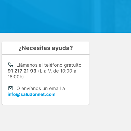
¿Necesitas ayuda?
Llámanos al teléfono gratuito
91 217 21 93
(L a V, de 10:00 a
18:00h)
O envíanos un email a
info@saludonnet.com