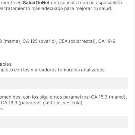
ormente en
SaludOnNet
una consulta con un especialista
r el tratamiento más adecuado para mejorar tu salud.
3 (mama), CA 125 (ovario), CEA (colorrectal), CA 19-9
rables.
mpleto con los marcadores tumorales analizados.
emeninos, con los siguientes parámetros: CA 15,3 (mama),
 CA 19,9 (pancreas, gástrico, vesícula).
F.