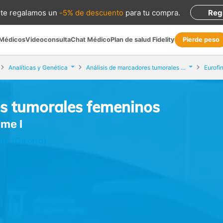
te regalamos
un
-5% de descuento
para tu compra
.
Reg
 Médicos
Videoconsulta
Chat Médico
Plan de salud Fidelity
Pierde peso
Analíticas y Genética
Análisis de marcadores tumorales femeninos
Eurofi
es tumorales femeninos
ume I
na (Girona)