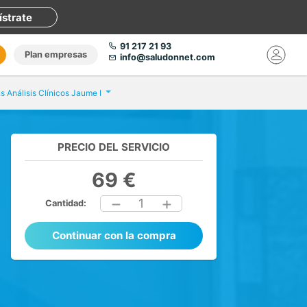
ístrate
91 217 21 93
Plan empresas
info@saludonnet.com
ns Análisis Clínicos Jaume I
PRECIO DEL SERVICIO
69 €
1
Cantidad:
Continuar con la compra