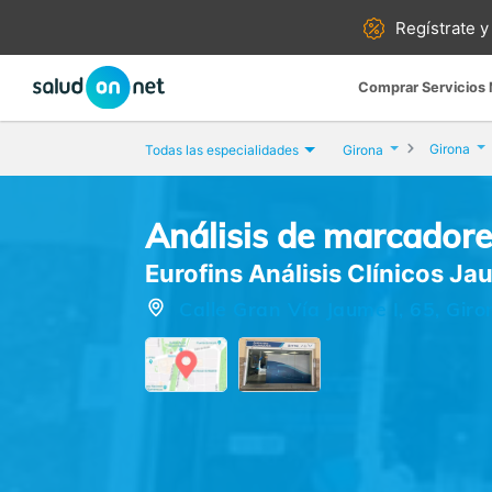
Regístrate y
Comprar Servicios
Girona
Todas las especialidades
Girona
Análisis de marcador
Eurofins Análisis Clínicos Ja
Calle Gran Vía Jaume I, 65, Giro