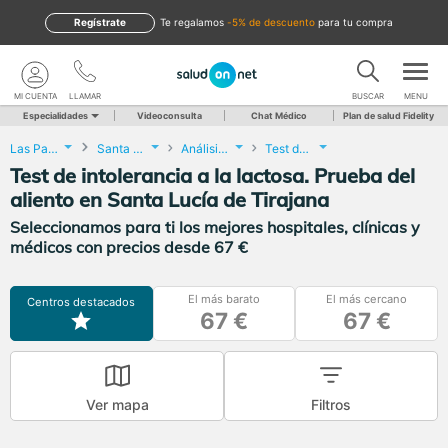
Regístrate
te regalamos
-5% de descuento
para tu compra
MI CUENTA
LLAMAR
BUSCAR
MENU
Especialidades
Videoconsulta
Chat Médico
Plan de salud Fidelity
Las Palmas
Santa Lucía de Tirajana
Análisis Clínicos
Test de intolerancia a la lactosa. Prueba del aliento
Test de intolerancia a la lactosa. Prueba del
aliento en Santa Lucía de Tirajana
Seleccionamos para ti los mejores hospitales, clínicas y
médicos con precios desde 67 €
El más barato
El más cercano
Centros destacados
67 €
67 €
Ver mapa
Filtros