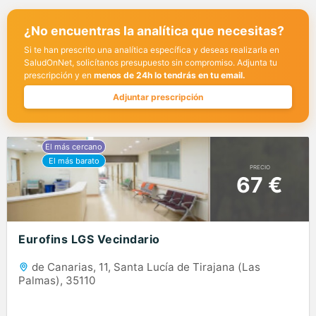
¿No encuentras la analítica que necesitas?
Si te han prescrito una analítica específica y deseas realizarla en
SaludOnNet, solicítanos presupuesto sin compromiso. Adjunta tu
prescripción y en
menos de 24h lo tendrás en tu email.
Adjuntar prescripción
PRECIO
67 €
Eurofins LGS Vecindario
de Canarias, 11, Santa Lucía de Tirajana (Las
Palmas), 35110