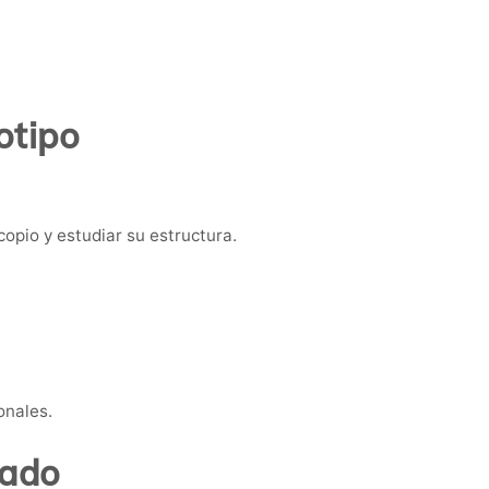
otipo
copio y estudiar su estructura.
onales.
tado