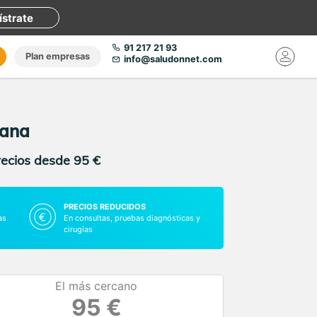
ístrate
91 217 21 93
Plan empresas
info@saludonnet.com
jana
recios desde 95 €
PRECIOS REDUCIDOS
as
En consultas, pruebas diagnósticas y
cirugías
El más cercano
95 €