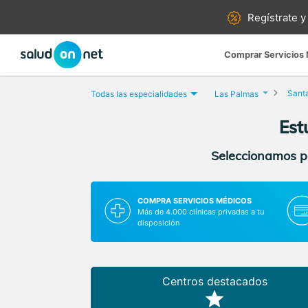
Regístrate y
Comprar Servicios
Santa
Todas las especialidades
Las Palmas
Est
Seleccionamos pa
COMPRA SERVICIOS MÉDICOS
Más de 4.000 clínicas privadas a tu
disposición
Centros destacados