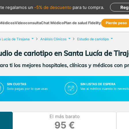
te regalamos
un
-5% de descuento
para tu compra
.
Reg
 Médicos
Videoconsulta
Chat Médico
Plan de salud Fidelity
Pierde peso
 Lucía de Tirajana
Análisis Clínicos
Estudio de cariotipo
udio de cariotipo en Santa Lucía de Tira
ra ti los mejores hospitales, clínicas y médicos con p
SIN CUOTAS
SIN LISTAS DE ESPERA
Solo pagas por lo que usas
Vas al médico cuando lo necesit
El más barato
95 €