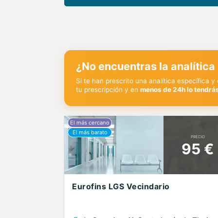
¿No encuentras la analítica
Si te han prescrito una analítica específica 
tu prescripción y en
menos de 24h lo tendrás
PRECIO
95 €
Eurofins LGS Vecindario