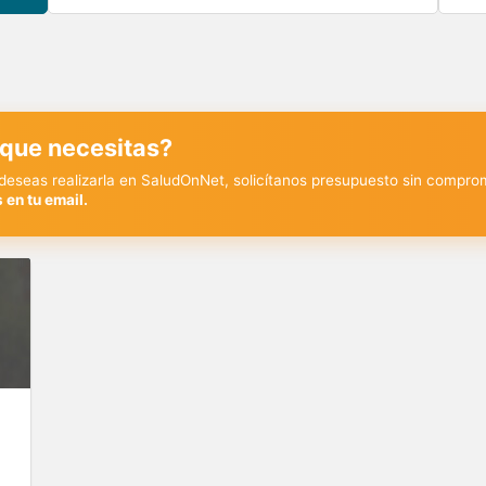
 que necesitas?
y deseas realizarla en SaludOnNet, solicítanos presupuesto sin compro
 en tu email.