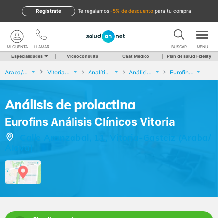
Regístrate
te regalamos
-5% de descuento
para tu compra
MI CUENTA
LLAMAR
BUSCAR
MENU
Especialidades
Videoconsulta
Chat Médico
Plan de salud Fidelity
Araba/Álava
Vitoria-Gasteiz
Analíticas y Genética
Análisis de prolactina
Eurofins Análisis Clínicos Vitoria
Análisis de prolactina
Eurofins Análisis Clínicos Vitoria
Calle Aranzabal, 11, Vitoria-Gasteiz (Araba/
Álava)