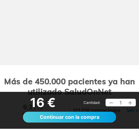
Más de 450.000 pacientes ya han
utilizado SaludOnNet
16 €
1
Cantidad:
9,2
/10
171.210 valoraciones
Ver >
Continuar con la compra