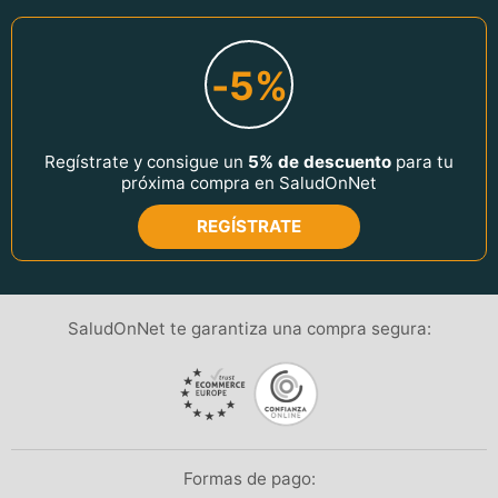
-5%
Regístrate y consigue un
5% de descuento
para tu
próxima compra en SaludOnNet
REGÍSTRATE
SaludOnNet te garantiza una compra segura:
Formas de pago: