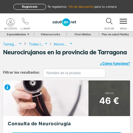
Regístrate
te regalamos
-5% de descuento
para tu compra
MI CUENTA
LLAMAR
BUSCAR
MENU
Especialidades
Videoconsulta
Chat Médico
Plan de salud Fidelity
Tarragona
Todas las localidades
Neurocirugía
Neurocirujanos en la provincia de Tarragona
¿Cómo funciona?
Filtrar los resultados:
PRECIO
46 €
Consulta de Neurocirugía