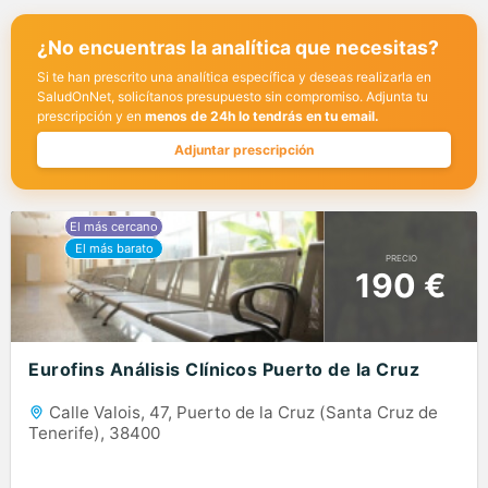
¿No encuentras la analítica que necesitas?
Si te han prescrito una analítica específica y deseas realizarla en
SaludOnNet, solicítanos presupuesto sin compromiso. Adjunta tu
prescripción y en
menos de 24h lo tendrás en tu email.
Adjuntar prescripción
PRECIO
190 €
Eurofins Análisis Clínicos Puerto de la Cruz
Calle Valois, 47, Puerto de la Cruz (Santa Cruz de
Tenerife), 38400