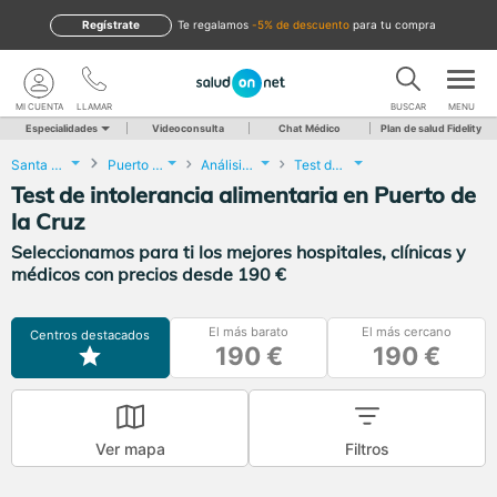
Regístrate
te regalamos
-5% de descuento
para tu compra
MI CUENTA
LLAMAR
BUSCAR
MENU
Especialidades
Videoconsulta
Chat Médico
Plan de salud Fidelity
Santa Cruz de Tenerife
Puerto de la Cruz
Análisis Clínicos
Test de intolerancia alimentaria
Test de intolerancia alimentaria en Puerto de
la Cruz
Seleccionamos para ti los mejores hospitales, clínicas y
médicos con precios desde 190 €
El más barato
El más cercano
Centros destacados
190 €
190 €
Ver mapa
Filtros