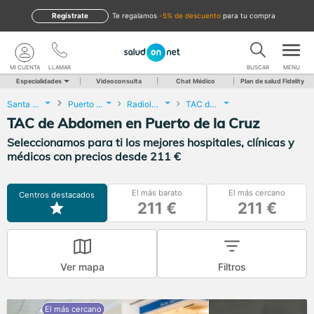
Regístrate
te regalamos
-5% de descuento
para tu compra
MI CUENTA
LLAMAR
BUSCAR
MENU
Especialidades
Videoconsulta
Chat Médico
Plan de salud Fidelity
Santa Cruz de Tenerife
Puerto de la Cruz
Radiología
TAC de Abdomen
TAC de Abdomen en Puerto de la Cruz
Seleccionamos para ti los mejores hospitales, clínicas y
médicos con precios desde 211 €
El más barato
El más cercano
Centros destacados
211 €
211 €
Ver mapa
Filtros