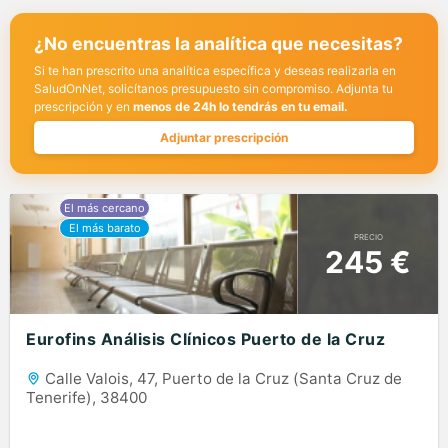
¿No encuentras la analítica que necesitas?
Si te han prescrito una analítica específica y deseas realizarla en
SaludOnNet, solicítanos presupuesto sin compromiso. Adjunta tu
prescripción y en
menos de 24h lo tendrás en tu email.
Adjuntar prescripción
PRECIO
245 €
Eurofins Análisis Clínicos Puerto de la Cruz
Calle Valois, 47, Puerto de la Cruz (Santa Cruz de
Tenerife), 38400