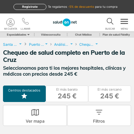
Regístrate
te regalamos
-5% de descuento
para tu compra
MI CUENTA
LLAMAR
BUSCAR
MENU
Especialidades
Videoconsulta
Chat Médico
Plan de salud Fidelity
Santa Cruz de Tenerife
Puerto de la Cruz
Análisis Clínicos
Chequeo de salud completo
Chequeo de salud completo en Puerto de la
Cruz
Seleccionamos para ti los mejores hospitales, clínicas y
médicos con precios desde 245 €
El más barato
El más cercano
Centros destacados
245 €
245 €
Ver mapa
Filtros