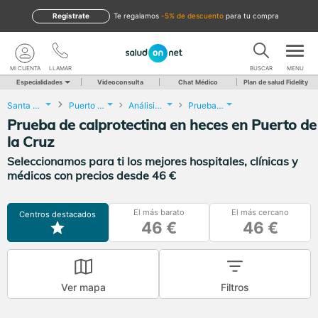
Regístrate
te regalamos
-5% de descuento
para tu compra
MI CUENTA
LLAMAR
BUSCAR
MENU
Especialidades
Videoconsulta
Chat Médico
Plan de salud Fidelity
Santa Cruz de Tenerife
Puerto de la Cruz
Análisis Clínicos
Prueba de calprotectina en heces
Prueba de calprotectina en heces en Puerto de
la Cruz
Seleccionamos para ti los mejores hospitales, clínicas y
médicos con precios desde 46 €
El más barato
El más cercano
Centros destacados
46 €
46 €
Ver mapa
Filtros