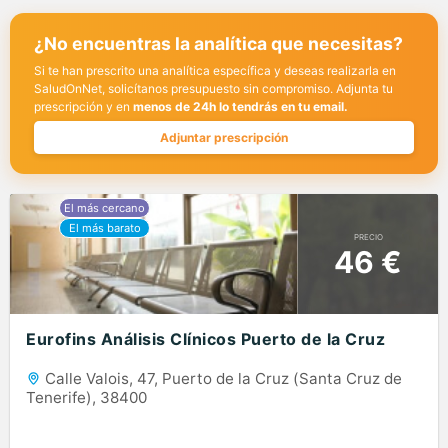
¿No encuentras la analítica que necesitas?
Si te han prescrito una analítica específica y deseas realizarla en
SaludOnNet, solicítanos presupuesto sin compromiso. Adjunta tu
prescripción y en
menos de 24h lo tendrás en tu email.
Adjuntar prescripción
PRECIO
46 €
Eurofins Análisis Clínicos Puerto de la Cruz
Calle Valois, 47, Puerto de la Cruz (Santa Cruz de
Tenerife), 38400