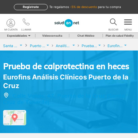
Regístrate
te regalamos
-5% de descuento
para tu compra
MI CUENTA
LLAMAR
BUSCAR
MENU
Especialidades
Videoconsulta
Chat Médico
Plan de salud Fidelity
Santa Cruz de Tenerife
Puerto de la Cruz
Analíticas y Genética
Prueba de calprotectina en heces
Eurofins Análisis Clínicos Puerto de la Cruz
Prueba de calprotectina en heces
Eurofins Análisis Clínicos Puerto de la
Cruz
Calle Valois, 47, Puerto de la Cruz (Santa
Cruz de Tenerife)