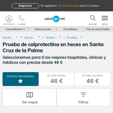
Regístrate
te regalamos
-5% de descuento
para tu compra
MI CUENTA
LLAMAR
BUSCAR
MENU
Especialidades
Videoconsulta
Chat Médico
Plan de salud Fidelity
Santa Cruz de Tenerife
Santa Cruz de la Palma
Análisis Clínicos
Prueba de calprotectina en heces
Prueba de calprotectina en heces en Santa
Cruz de la Palma
Seleccionamos para ti los mejores hospitales, clínicas y
médicos con precios desde 46 €
El más barato
El más cercano
Centros destacados
46 €
46 €
Ver mapa
Filtros