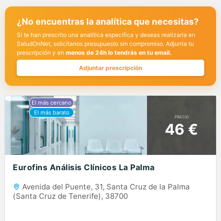
¿No encuentras la analítica que necesitas?
Si te han prescrito una analítica específica y deseas realizarla en
SaludOnNet, solicítanos presupuesto sin compromiso. Adjunta tu
prescripción y en
menos de 24h lo tendrás en tu email.
Adjuntar prescripción
PRECIO
46 €
Eurofins Análisis Clínicos La Palma
Avenida del Puente, 31, Santa Cruz de la Palma
(Santa Cruz de Tenerife), 38700