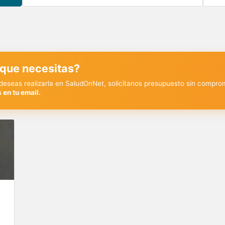
 que necesitas?
y deseas realizarla en SaludOnNet, solicítanos presupuesto sin compro
 en tu email.