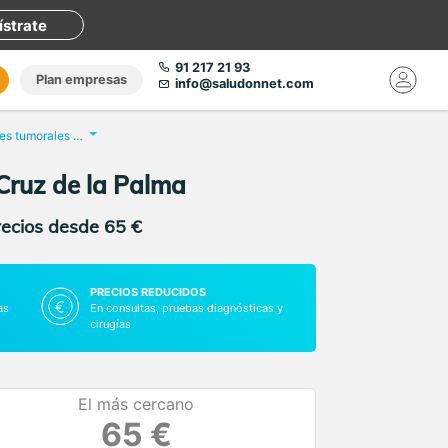
ístrate
91 217 21 93
Plan empresas
info@saludonnet.com
Análisis de marcadores tumorales masculinos
Cruz de la Palma
recios desde 65 €
PRECIOS REDUCIDOS
as
En consultas, pruebas diagnósticas y
cirugías
El más cercano
65 €