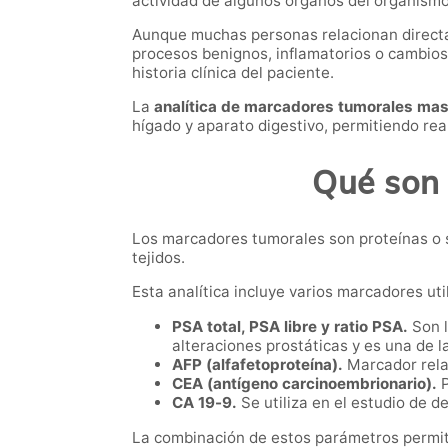
actividad de algunos órganos del organismo
Aunque muchas personas relacionan directa
procesos benignos, inflamatorios o cambios
historia clínica del paciente.
La
analítica de marcadores tumorales mas
hígado y aparato digestivo, permitiendo rea
Qué son 
Los marcadores tumorales son proteínas o 
tejidos.
Esta analítica incluye varios marcadores ut
PSA total, PSA libre y ratio PSA.
Son l
alteraciones prostáticas y es una de 
AFP (alfafetoproteína).
Marcador relac
CEA (antígeno carcinoembrionario).
P
CA 19-9.
Se utiliza en el estudio de d
La combinación de estos parámetros permit