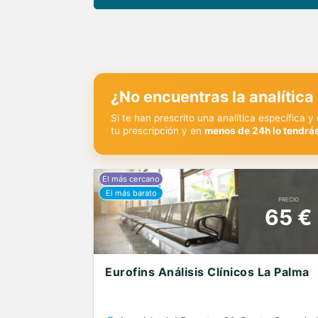
¿No encuentras la analítica
Si te han prescrito una analítica específica 
tu prescripción y en
menos de 24h lo tendrás
PRECIO
65 €
Eurofins Análisis Clínicos La Palma