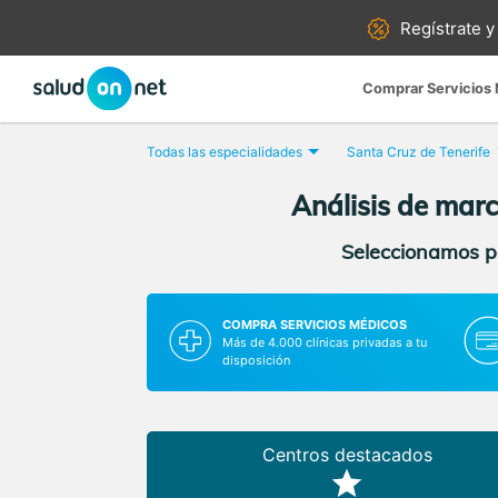
Regístrate y
Comprar Servicios
Todas las especialidades
Santa Cruz de Tenerife
Análisis de mar
Seleccionamos pa
COMPRA SERVICIOS MÉDICOS
Más de 4.000 clínicas privadas a tu
disposición
Centros destacados