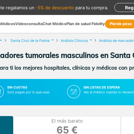
te regalamos
un
-5% de descuento
para tu compra
.
Reg
 Médicos
Videoconsulta
Chat Médico
Plan de salud Fidelity
Pierde peso
Santa Cruz de la Palma
Análisis Clínicos
cadores tumorales masculinos en Santa 
ra ti los mejores hospitales, clínicas y médicos con p
SIN CUOTAS
SIN LISTAS DE ESPERA
Solo pagas por lo que usas
Vas al médico cuando lo necesit
El más barato
65 €