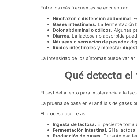
Entre los más frecuentes se encuentran:
Hinchazón o distensión abdominal.
Es
Gases intestinales.
La fermentación 
Dolor abdominal o cólicos.
Algunas pe
Diarrea.
La lactosa no absorbida puede
Náuseas o sensación de pesadez dig
Ruidos intestinales y malestar digest
La intensidad de los síntomas puede variar
Qué detecta el 
El test del aliento para intolerancia a la 
La prueba se basa en el análisis de gases p
El proceso ocurre así:
Ingesta de lactosa.
El paciente toma 
Fermentación intestinal.
Si la lactosa
Producción de gases.
Durante esa fe