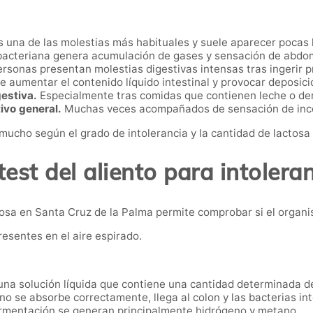
 una de las molestias más habituales y suele aparecer pocas
bacteriana genera acumulación de gases y sensación de abdo
rsonas presentan molestias digestivas intensas tras ingerir p
 aumentar el contenido líquido intestinal y provocar deposic
estiva.
Especialmente tras comidas que contienen leche o de
ivo general.
Muchas veces acompañados de sensación de inc
 mucho según el grado de intolerancia y la cantidad de lactos
test del aliento para intoleran
lactosa en Santa Cruz de la Palma permite comprobar si el org
resentes en el aire espirado.
una solución líquida que contiene una cantidad determinada de
 no se absorbe correctamente, llega al colon y las bacterias i
rmentación se generan principalmente hidrógeno y metano.