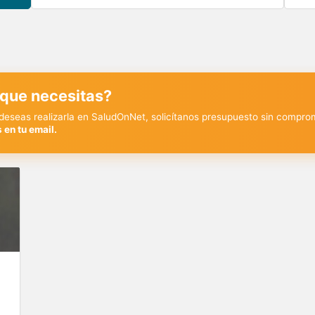
 que necesitas?
y deseas realizarla en SaludOnNet, solicítanos presupuesto sin compro
 en tu email.