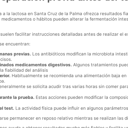
cia a la lactosa en Santa Cruz de la Palma ofrezca resultados 
, medicamentos o hábitos pueden alterar la fermentación intest
suelen facilitar instrucciones detalladas antes de realizar el e
se encuentran:
emanas previas.
Los antibióticos modifican la microbiota intest
cisos.
rminados medicamentos digestivos.
Algunos tratamientos pueden
 fiabilidad del análisis
erior.
Habitualmente se recomienda una alimentación baja en 
ba.
neralmente se solicita acudir tras varias horas sin comer para
urante la prueba.
Estas acciones pueden modificar la composici
el test.
La actividad física puede influir en algunos parámetros
se permanecer en reposo relativo mientras se realizan las di
nes ayuda a obtener resultados mucho más fiables y facilita u