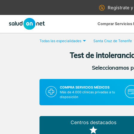
Regístrate y
Comprar Servicios
Todas las especialidades
Santa Cruz de Tenerife
Test de intoleranci
Seleccionamos pa
COMPRA SERVICIOS MÉDICOS
Más de 4.000 clínicas privadas a tu
disposición
Centros destacados