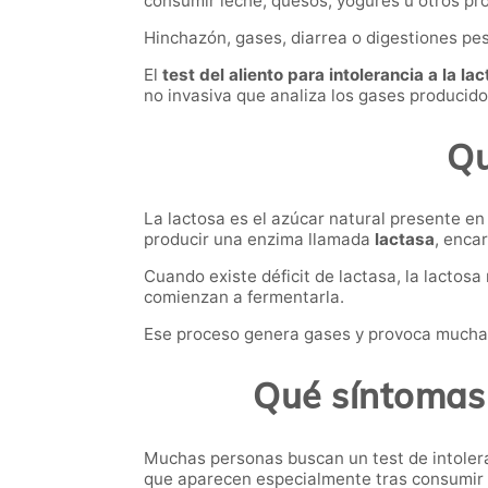
consumir leche, quesos, yogures u otros pro
Hinchazón, gases, diarrea o digestiones pe
El
test del aliento para intolerancia a la l
no invasiva que analiza los gases producido
Qu
La lactosa es el azúcar natural presente en
producir una enzima llamada
lactasa
, enca
Cuando existe déficit de lactasa, la lactos
comienzan a fermentarla.
Ese proceso genera gases y provoca muchas d
Qué síntomas 
Muchas personas buscan un test de intolera
que aparecen especialmente tras consumir 