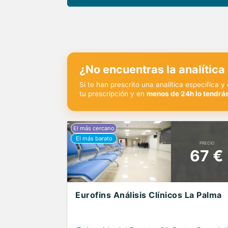
¿No encuentras la analítica
Si te han prescrito una analítica específica 
tu prescripción y en
menos de 24h lo tendrás
PRECIO
67 €
Eurofins Análisis Clínicos La Palma