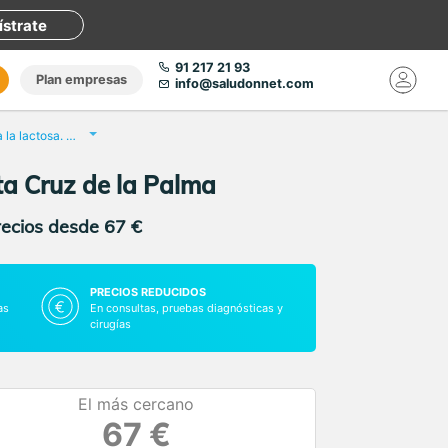
ístrate
91 217 21 93
Plan empresas
info@saludonnet.com
Test de intolerancia a la lactosa. Prueba del aliento
nta Cruz de la Palma
recios desde 67 €
PRECIOS REDUCIDOS
as
En consultas, pruebas diagnósticas y
cirugías
El más cercano
67 €