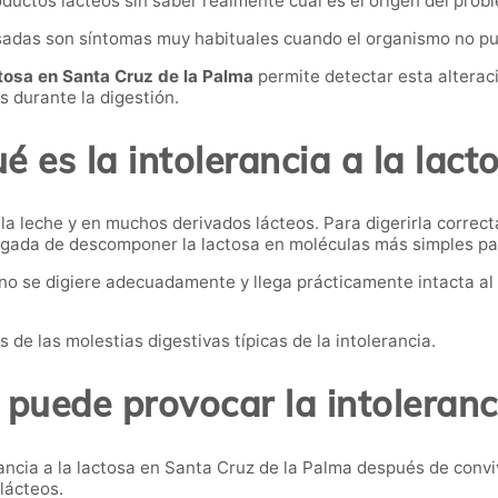
ductos lácteos sin saber realmente cuál es el origen del prob
sadas son síntomas muy habituales cuando el organismo no pue
actosa en Santa Cruz de la Palma
permite detectar esta alterac
s durante la digestión.
é es la intolerancia a la lact
 la leche y en muchos derivados lácteos. Para digerirla correc
rgada de descomponer la lactosa en moléculas más simples p
a no se digiere adecuadamente y llega prácticamente intacta al 
e las molestias digestivas típicas de la intolerancia.
puede provocar la intoleranci
ncia a la lactosa en Santa Cruz de la Palma después de convi
lácteos.