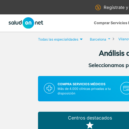
Regístrate y
Comprar Servicios
Vilanov
Todas las especialidades
Barcelona
Análisis 
Seleccionamos pa
COMPRA SERVICIOS MÉDICOS
Más de 4.000 clínicas privadas a tu
disposición
Centros destacados