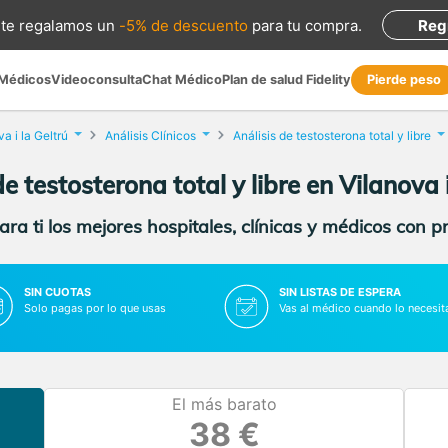
te regalamos
un
-5% de descuento
para tu compra
.
Reg
 Médicos
Videoconsulta
Chat Médico
Plan de salud Fidelity
Pierde peso
a i la Geltrú
Análisis Clínicos
Análisis de testosterona total y libre
de testosterona total y libre en Vilanova i
ra ti los mejores hospitales, clínicas y médicos con p
SIN CUOTAS
SIN LISTAS DE ESPERA
Solo pagas por lo que usas
Vas al médico cuando lo necesit
El más barato
38 €