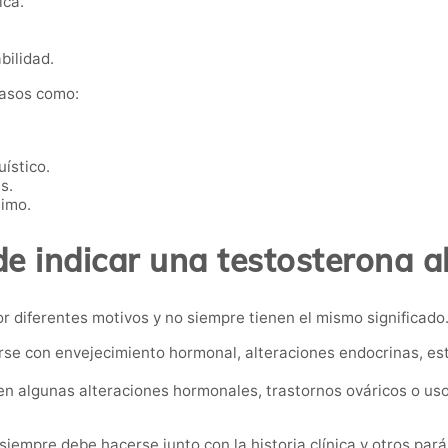
ica.
bilidad.
casos como:
ístico.
s.
nimo.
e indicar una testosterona al
r diferentes motivos y no siempre tienen el mismo significado
se con envejecimiento hormonal, alteraciones endocrinas, es
n algunas alteraciones hormonales, trastornos ováricos o us
s siempre debe hacerse junto con la historia clínica y otros pa