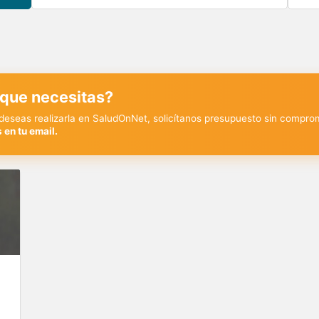
 que necesitas?
y deseas realizarla en SaludOnNet, solicítanos presupuesto sin compro
 en tu email.