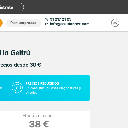
ístrate
91 217 21 93
Plan empresas
info@saludonnet.com
 la Geltrú
recios desde 38 €
PRECIOS REDUCIDOS
as
En consultas, pruebas diagnósticas y
cirugías
El más cercano
38 €