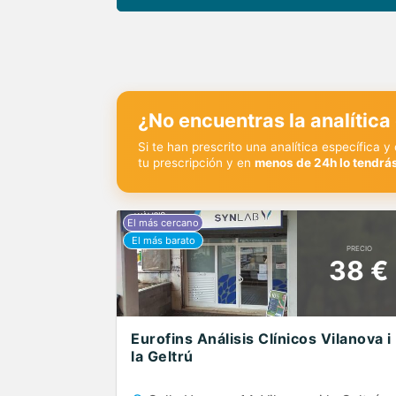
¿No encuentras la analítica
Si te han prescrito una analítica específica 
tu prescripción y en
menos de 24h lo tendrás
PRECIO
38 €
Eurofins Análisis Clínicos Vilanova i
la Geltrú