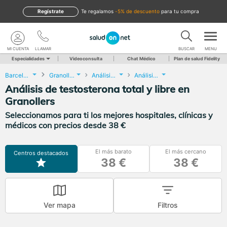
Regístrate
te regalamos
-5% de descuento
para tu compra
MI CUENTA
LLAMAR
BUSCAR
MENU
Especialidades
Videoconsulta
Chat Médico
Plan de salud Fidelity
Barcelona
Granollers
Análisis Clínicos
Análisis de testosterona total y libre
Análisis de testosterona total y libre en
Granollers
Seleccionamos para ti los mejores hospitales, clínicas y
médicos con precios desde 38 €
El más barato
El más cercano
Centros destacados
38 €
38 €
Ver mapa
Filtros