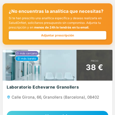
¿No encuentras la analítica que necesitas?
Si te han prescrito una analítica específica y deseas realizarla en
SaludOnNet, solicítanos presupuesto sin compromiso. Adjunta tu
prescripción y en
menos de 24h lo tendrás en tu email.
Adjuntar prescripción
PRECIO
38 €
Laboratorio Echevarne Granollers
Calle Girona, 66, Granollers (Barcelona), 08402