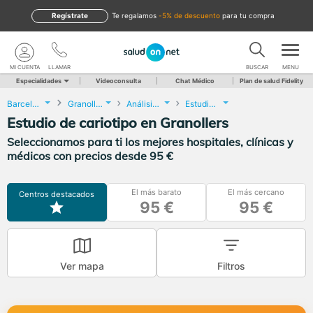
Regístrate
te regalamos
-5% de descuento
para tu compra
MI CUENTA
LLAMAR
BUSCAR
MENU
Especialidades
Videoconsulta
Chat Médico
Plan de salud Fidelity
Barcelona
Granollers
Análisis Clínicos
Estudio de cariotipo
Estudio de cariotipo en Granollers
Seleccionamos para ti los mejores hospitales, clínicas y
médicos con precios desde 95 €
El más barato
El más cercano
Centros destacados
95 €
95 €
Ver mapa
Filtros