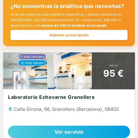
¿No encuentras la analítica que necesitas?
Si te han prescrito una analítica específica y deseas realizarla en
SaludOnNet, solicítanos presupuesto sin compromiso. Adjunta tu
prescripción y en
menos de 24h lo tendrás en tu email.
Adjuntar prescripción
PRECIO
95 €
Laboratorio Echevarne Granollers
Calle Girona, 66, Granollers (Barcelona), 08402
Ver servicio