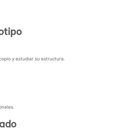
otipo
copio y estudiar su estructura.
onales.
tado