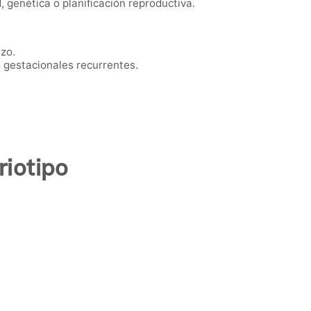
 genética o planificación reproductiva.
zo.
gestacionales recurrentes.
iotipo