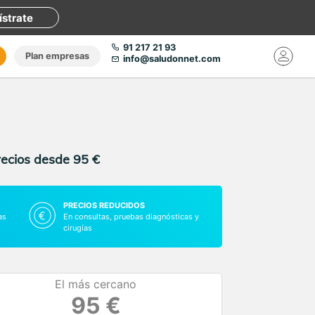
ístrate
91 217 21 93
Plan empresas
info@saludonnet.com
recios desde 95 €
PRECIOS REDUCIDOS
as
En consultas, pruebas diagnósticas y
cirugías
El más cercano
95 €