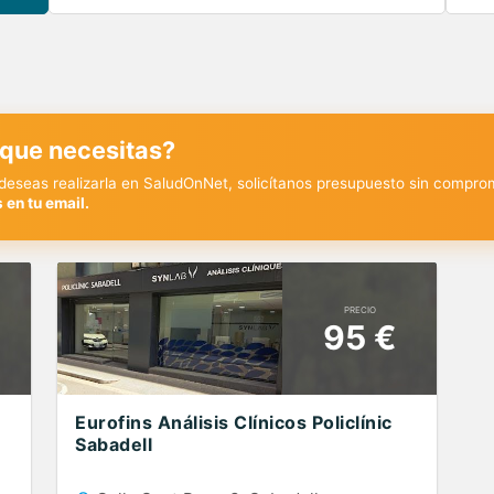
 que necesitas?
y deseas realizarla en SaludOnNet, solicítanos presupuesto sin compro
 en tu email.
PRECIO
95 €
Eurofins Análisis Clínicos Policlínic
Sabadell