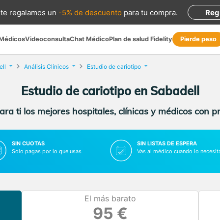
te regalamos
un
-5% de descuento
para tu compra
.
Reg
 Médicos
Videoconsulta
Chat Médico
Plan de salud Fidelity
Pierde peso
ll
Análisis Clínicos
Estudio de cariotipo
Estudio de cariotipo en Sabadell
ra ti los mejores hospitales, clínicas y médicos con p
SIN CUOTAS
SIN LISTAS DE ESPERA
Solo pagas por lo que usas
Vas al médico cuando lo necesit
El más barato
95 €