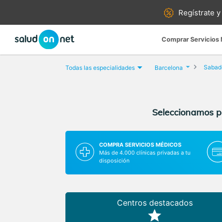
Regístrate y
Comprar Servicios
Sabade
Todas las especialidades
Barcelona
Seleccionamos pa
COMPRA SERVICIOS MÉDICOS
Más de 4.000 clínicas privadas a tu
disposición
Centros destacados