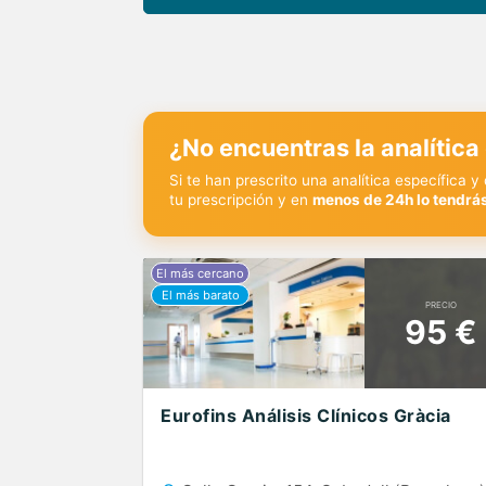
¿No encuentras la analítica
Si te han prescrito una analítica específica 
tu prescripción y en
menos de 24h lo tendrás
PRECIO
95 €
Eurofins Análisis Clínicos Gràcia