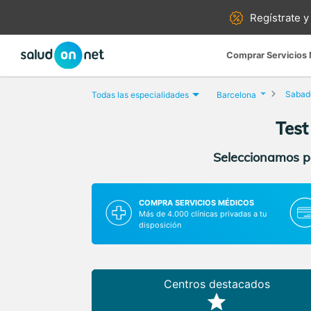
Regístrate y
Comprar Servicios
Sabade
Todas las especialidades
Barcelona
Test
Seleccionamos pa
COMPRA SERVICIOS MÉDICOS
Más de 4.000 clínicas privadas a tu
disposición
Centros destacados