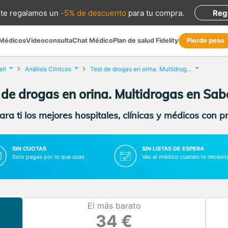
te regalamos
un
-5% de descuento
para tu compra
.
Reg
 Médicos
Videoconsulta
Chat Médico
Plan de salud Fidelity
Pierde peso
ll
Análisis Clínicos
Test de drogas en orina. Multidrogas
 de drogas en orina. Multidrogas en Sab
ra ti los mejores hospitales, clínicas y médicos con p
SIN CUOTAS
SIN LISTAS DE ESPERA
Solo pagas por lo que usas
Vas al médico cuando lo necesit
El más barato
34 €