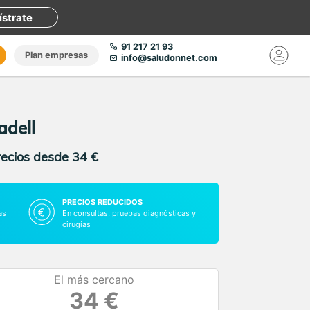
ístrate
91 217 21 93
Plan empresas
info@saludonnet.com
adell
recios desde 34 €
PRECIOS REDUCIDOS
as
En consultas, pruebas diagnósticas y
cirugías
El más cercano
34 €