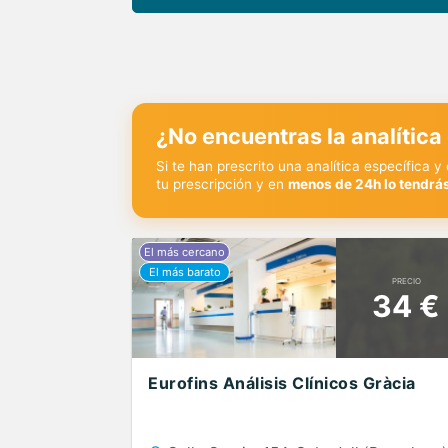
¿No encuentras la analítica
Si te han prescrito una analítica específica 
tu prescripción y en
menos de 24h lo tendrás
PRECIO
34 €
Eurofins Análisis Clínicos Gràcia