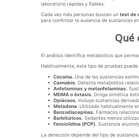
laboratorio rápidas y fiables.
Cada vez más personas buscan un
test de 
para confirmar la ausencia de sustancias e
Qué 
El análisis identifica metabolitos que perm
Habitualmente, este tipo de pruebas puede 
Cocaína.
Una de las sustancias estimu
Cannabis.
Detecta metabolitos relaci
Anfetaminas y metanfetaminas.
Sust
MDMA o éxtasis.
Droga sintética est
Opiáceos.
Incluye sustancias derivada
Metadona.
Utilizada habitualmente e
Benzodiacepinas.
Fármacos relaciona
Barbitúricos.
Sedantes menos utilizado
Fenciclidina (PCP).
Sustancia alucinó
La detección depende del tipo de sustancia,