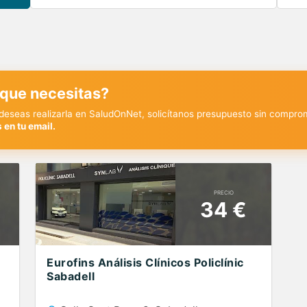
 que necesitas?
y deseas realizarla en SaludOnNet, solicítanos presupuesto sin compro
 en tu email.
PRECIO
34 €
Eurofins Análisis Clínicos Policlínic
Sabadell