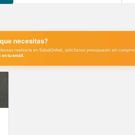
 que necesitas?
y deseas realizarla en SaludOnNet, solicítanos presupuesto sin compro
 en tu email.