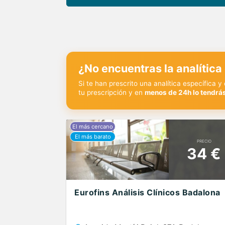
¿No encuentras la analítica
Si te han prescrito una analítica específica 
tu prescripción y en
menos de 24h lo tendrás
PRECIO
34 €
Eurofins Análisis Clínicos Badalona