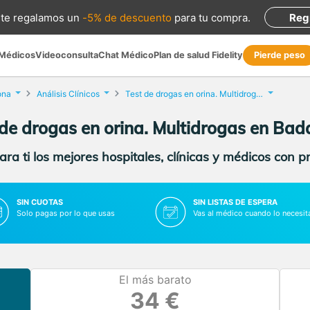
te regalamos
un
-5% de descuento
para tu compra
.
Reg
 Médicos
Videoconsulta
Chat Médico
Plan de salud Fidelity
Pierde peso
ona
Análisis Clínicos
Test de drogas en orina. Multidrogas
 de drogas en orina. Multidrogas en Bad
ra ti los mejores hospitales, clínicas y médicos con p
SIN CUOTAS
SIN LISTAS DE ESPERA
Solo pagas por lo que usas
Vas al médico cuando lo necesit
El más barato
34 €