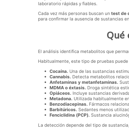
laboratorio rápidas y fiables.
Cada vez más personas buscan un
test de 
para confirmar la ausencia de sustancias e
Qué 
El análisis identifica metabolitos que perm
Habitualmente, este tipo de pruebas puede 
Cocaína.
Una de las sustancias estimu
Cannabis.
Detecta metabolitos relaci
Anfetaminas y metanfetaminas.
Sust
MDMA o éxtasis.
Droga sintética est
Opiáceos.
Incluye sustancias derivada
Metadona.
Utilizada habitualmente e
Benzodiacepinas.
Fármacos relaciona
Barbitúricos.
Sedantes menos utilizado
Fenciclidina (PCP).
Sustancia alucinó
La detección depende del tipo de sustancia,