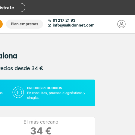
ístrate
91 217 21 93
Plan empresas
info@saludonnet.com
alona
recios desde 34 €
PRECIOS REDUCIDOS
as
En consultas, pruebas diagnósticas y
cirugías
El más cercano
34 €