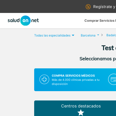
Regístrate y
Comprar Servicios
Badal
Todas las especialidades
Barcelona
Test
Seleccionamos pa
COMPRA SERVICIOS MÉDICOS
Más de 4.000 clínicas privadas a tu
disposición
Centros destacados