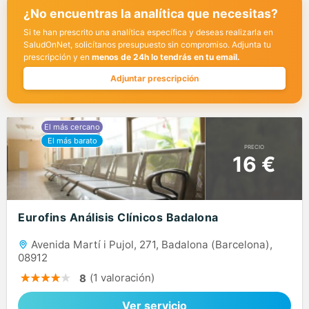
¿No encuentras la analítica que necesitas?
Si te han prescrito una analítica específica y deseas realizarla en
SaludOnNet, solicítanos presupuesto sin compromiso. Adjunta tu
prescripción y en
menos de 24h lo tendrás en tu email.
Adjuntar prescripción
PRECIO
16 €
Eurofins Análisis Clínicos Badalona
Avenida Martí i Pujol, 271, Badalona (Barcelona),
08912
(1 valoración)
8
Ver servicio