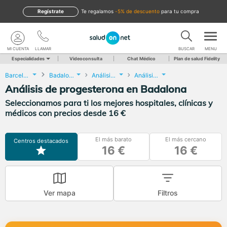
Regístrate
te regalamos
-5% de descuento
para tu compra
MI CUENTA
LLAMAR
BUSCAR
MENU
Especialidades
Videoconsulta
Chat Médico
Plan de salud Fidelity
Barcelona
Badalona
Análisis Clínicos
Análisis de progesterona
Análisis de progesterona en Badalona
Seleccionamos para ti los mejores hospitales, clínicas y
médicos con precios desde 16 €
El más barato
El más cercano
Centros destacados
16 €
16 €
Ver mapa
Filtros