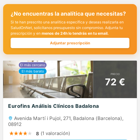
¿No encuentras la analítica que necesitas?
Si te han prescrito una analítica específica y deseas realizarla en
SaludOnNet, solicítanos presupuesto sin compromiso. Adjunta tu
prescripción y en
menos de 24h lo tendrás en tu email.
Adjuntar prescripción
PRECIO
72 €
Eurofins Análisis Clínicos Badalona
Avenida Martí i Pujol, 271, Badalona (Barcelona),
08912
(1 valoración)
8