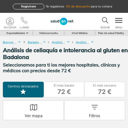
Regístrate
te regalamos
-5% de descuento
para tu compra
MI CUENTA
LLAMAR
BUSCAR
MENU
Especialidades
Videoconsulta
Chat Médico
Plan de salud Fidelity
Barcelona
Badalona
Análisis Clínicos
Análisis de celiaquía e intolerancia al gluten
Análisis de celiaquía e intolerancia al gluten en
Badalona
Seleccionamos para ti los mejores hospitales, clínicas y
médicos con precios desde 72 €
El más barato
El más cercano
Centros destacados
72 €
72 €
Ver mapa
Filtros