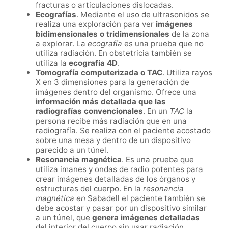
fracturas o articulaciones dislocadas.
Ecografías
. Mediante el uso de ultrasonidos se
realiza una exploración para ver
imágenes
bidimensionales o tridimensionales
de la zona
a explorar. La
ecografía
es una prueba que no
utiliza radiación. En obstetricia también se
utiliza la
ecografía 4D
.
Tomografía computerizada o TAC
. Utiliza rayos
X en 3 dimensiones para la generación de
imágenes dentro del organismo. Ofrece una
información más detallada que las
radiografías convencionales
. En un
TAC
la
persona recibe más radiación que en una
radiografía. Se realiza con el paciente acostado
sobre una mesa y dentro de un dispositivo
parecido a un túnel.
Resonancia magnética
. Es una prueba que
utiliza imanes y ondas de radio potentes para
crear imágenes detalladas de los órganos y
estructuras del cuerpo. En la
resonancia
magnética en
Sabadell el paciente también se
debe acostar y pasar por un dispositivo similar
a un túnel, que
genera imágenes detalladas
del interior del cuerpo sin usar radiación.