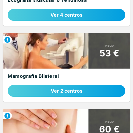
Ecografía Muscular o Tendinosa
Ver 4 centros
PRECIO
53 €
Mamografía Bilateral
Ver 2 centros
PRECIO
60 €