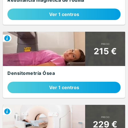
Resonancia magnética de rodilla
Ver 1 centros
PRECIO
215 €
Densitometría Ósea
Ver 1 centros
PRECIO
229 €