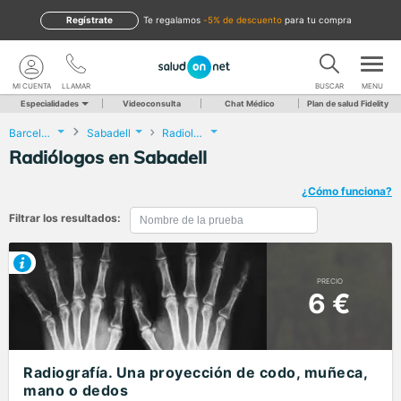
Regístrate
te regalamos
-5% de descuento
para tu compra
MI CUENTA
LLAMAR
BUSCAR
MENU
Especialidades
Videoconsulta
Chat Médico
Plan de salud Fidelity
Barcelona
Sabadell
Radiología
Radiólogos en Sabadell
¿Cómo funciona?
Filtrar los resultados:
PRECIO
6 €
Radiografía. Una proyección de codo, muñeca,
mano o dedos