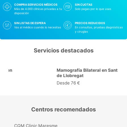
COMPRA SERVICIOS MÉDICOS
SIN CUOTAS
Más de 4.000 clínicas privadas a tu
Solo pagas por lo que usas
disposición
SIN LISTAS DE ESPERA
PRECIOS REDUCIDOS
Vas al médico cuando lo necesitas
En consultas, pruebas diagnósticas
y cirugías
Servicios destacados
Mamografía Bilateral en Sant Boi
de Llobregat
Desde 76 €
Centros recomendados
CQM Clinic Maresme