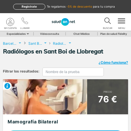
Regístrate
te regalamos
-5% de descuento
para tu compra
MI CUENTA
LLAMAR
BUSCAR
MENU
Especialidades
Videoconsulta
Chat Médico
Plan de salud Fidelity
Barcelona
Sant Boi de Llobregat
Radiología
Radiólogos en Sant Boi de Llobregat
¿Cómo funciona?
Filtrar los resultados:
PRECIO
76 €
Mamografía Bilateral