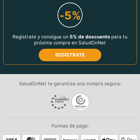
-5%
Regístrate y consigue un
5% de descuento
para tu
próxima compra en SaludOnNet
REGÍSTRATE
SaludOnNet te garantiza una compra segura:
Formas de pago: