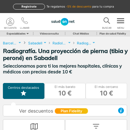
Regístrate
te regalamos
-5% de descuento
para tu compra
MI CUENTA
LLAMAR
BUSCAR
MENU
Especialidades
Videoconsulta
Chat Médico
Plan de salud Fidelity
Barcelona
Sabadell
Radiología
Radiografía. Una proyección de pierna (tibia y peroné)
Radiografía. Una proyección de pierna (tibia y
peroné) en Sabadell
Seleccionamos para ti los mejores hospitales, clínicas y
médicos con precios desde 10 €
El más barato
El más cercano
Centros destacados
10 €
10 €
Ver descuentos
Plan Fidelity