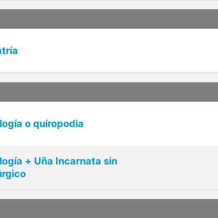
tría
ogía o quiropodia
ogía + Uña Incarnata sin
úrgico