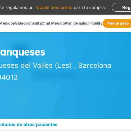
te regalamos
un
-5% de descuento
para tu compra
.
Reg
 Médicos
Videoconsulta
Chat Médico
Plan de salud Fidelity
Pierde peso
ranqueses
eses del Vallès (Les)
,
Barcelona
694013
tarios de otros pacientes