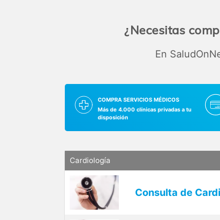
¿Necesitas compr
En SaludOnNet
COMPRA SERVICIOS MÉDICOS
Más de 4.000 clínicas privadas a tu
disposición
Cardiología
Consulta de Cardi