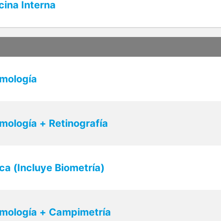
cina Interna
lmología
mología + Retinografía
ca (Incluye Biometría)
lmología + Campimetría