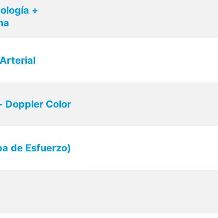
ología +
ma
Arterial
 Doppler Color
ba de Esfuerzo)