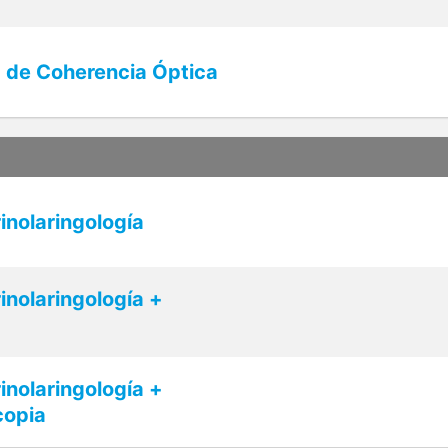
a de Coherencia Óptica
inolaringología
inolaringología +
inolaringología +
copia