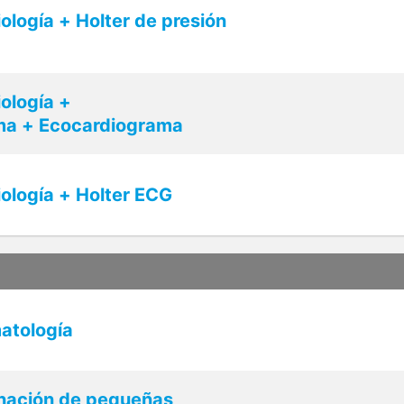
ología + Holter de presión
ología +
ma + Ecocardiograma
ología + Holter ECG
atología
inación de pequeñas