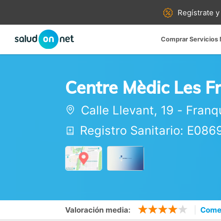
Regístrate y
Comprar Servicios
Centre Mèdic Les F
Calle Llevant, 19
-
Franqu
Registro Sanitario: E08
Valoración media:
Comen