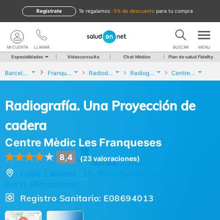
Regístrate
te regalamos
-5% de descuento
para tu compra
MI CUENTA
LLAMAR
BUSCAR
MENU
Especialidades
Videoconsulta
Chat Médico
Plan de salud Fidelity
Barcelona
Franqueses del Vallès (Les)
Radiodiagnóstico
Radiografía. Una Proyección de cadera
Centre Mèdic Les Franqueses
Radiografía. Una Proyección de
cadera
Centre Mèdic Les Franqueses
8,4
(23 valoraciones)
Calle Llevant, 19, Franqueses del Vallès
(Les) (Barcelona)
Registro Sanitario: E08694013