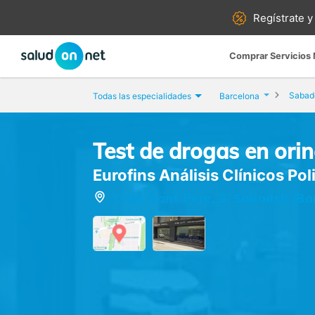
Regístrate y
Comprar Servicios
Sabade
Todas las especialidades
Barcelona
Test de drogas en ori
Eurofins Análisis Clínicos Pol
Calle Sant Pere, 3, Sabadell (Ba