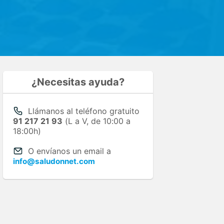
¿Necesitas ayuda?
Llámanos al teléfono gratuito
91 217 21 93
(L a V, de 10:00 a
18:00h)
O envíanos un email a
info@saludonnet.com