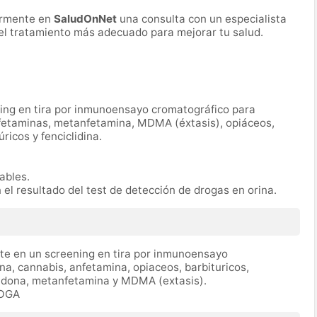
ormente en
SaludOnNet
una consulta con un especialista
r el tratamiento más adecuado para mejorar tu salud.
ning en tira por inmunoensayo cromatográfico para
nfetaminas, metanfetamina, MDMA (éxtasis), opiáceos,
icos y fenciclidina.
rables.
n el resultado del test de detección de drogas en orina.
ste en un screening en tira por inmunoensayo
na, cannabis, anfetamina, opiaceos, barbituricos,
tadona, metanfetamina y MDMA (extasis).
ROGA