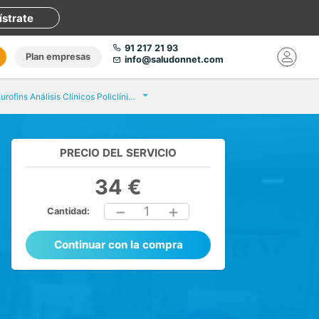
ístrate
91 217 21 93
Plan empresas
info@saludonnet.com
Eurofins Análisis Clínicos Policlínic Sabadell
PRECIO DEL SERVICIO
34 €
1
Cantidad:
Continuar con la compra