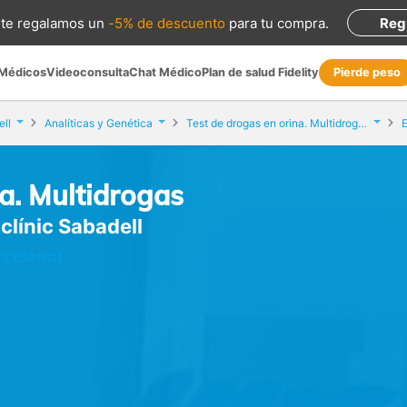
te regalamos
un
-5% de descuento
para tu compra
.
Reg
 Médicos
Videoconsulta
Chat Médico
Plan de salud Fidelity
Pierde peso
ll
Analíticas y Genética
Test de drogas en orina. Multidrogas
na. Multidrogas
iclínic Sabadell
rcelona)