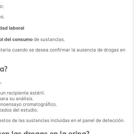
o:
s.
dad laboral
ol del consumo
de sustancias.
taria cuando se desea confirmar la ausencia de drogas en
ba?
.
n recipiente estéril.
ara su análisis.
munoensayo cromatográfico.
tados del estudio.
 restos de las sustancias incluidas en el panel de detección.
n las drogas en la orina?