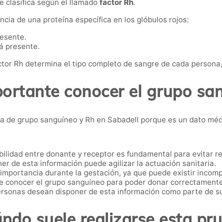
 clasifica según el llamado
factor Rh
.
ncia de una proteína específica en los glóbulos rojos:
resente.
á presente.
tor Rh determina el tipo completo de sangre de cada persona,
portante conocer el grupo san
 de grupo sanguíneo y Rh en Sabadell porque es un dato médic
ilidad entre donante y receptor es fundamental para evitar r
er de esta información puede agilizar la actuación sanitaria.
 importancia durante la gestación, ya que puede existir incomp
e conocer el grupo sanguíneo para poder donar correctamente
sonas desean disponer de esta información como parte de su
ndo suele realizarse esta pr