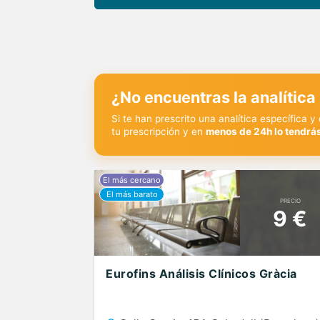
¿No encuentras la analítica
Si te han prescrito una analítica específica 
tu prescripción y en
menos de 24h lo tendrás
PRECIO
9 €
Eurofins Análisis Clínicos Gràcia