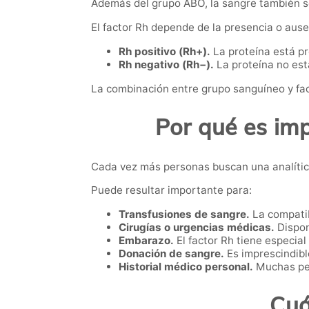
Además del grupo ABO, la sangre también se
El factor Rh depende de la presencia o ause
Rh positivo (Rh+).
La proteína está p
Rh negativo (Rh−).
La proteína no est
La combinación entre grupo sanguíneo y fac
Por qué es im
Cada vez más personas buscan una analítica
Puede resultar importante para:
Transfusiones de sangre.
La compatib
Cirugías o urgencias médicas.
Dispon
Embarazo.
El factor Rh tiene especial
Donación de sangre.
Es imprescindibl
Historial médico personal.
Muchas per
Cuá