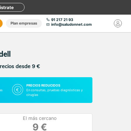
ístrate
91 217 21 93
Plan empresas
info@saludonnet.com
dell
precios desde 9 €
PRECIOS REDUCIDOS
as
En consultas, pruebas diagnósticas y
cirugías
El más cercano
9 €