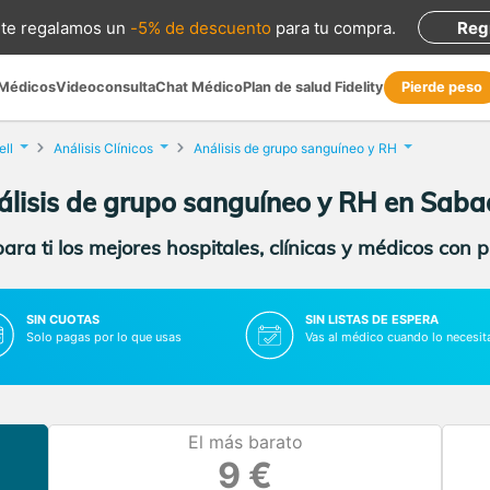
te regalamos
un
-5% de descuento
para tu compra
.
Reg
 Médicos
Videoconsulta
Chat Médico
Plan de salud Fidelity
Pierde peso
ll
Análisis Clínicos
Análisis de grupo sanguíneo y RH
lisis de grupo sanguíneo y RH en Saba
ra ti los mejores hospitales, clínicas y médicos con 
SIN CUOTAS
SIN LISTAS DE ESPERA
Solo pagas por lo que usas
Vas al médico cuando lo necesit
El más barato
9 €