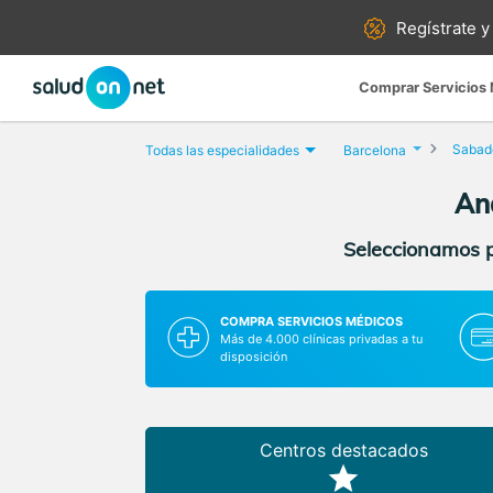
Regístrate y
Comprar Servicios
Sabade
Todas las especialidades
Barcelona
Aná
Seleccionamos pa
COMPRA SERVICIOS MÉDICOS
Más de 4.000 clínicas privadas a tu
disposición
Centros destacados