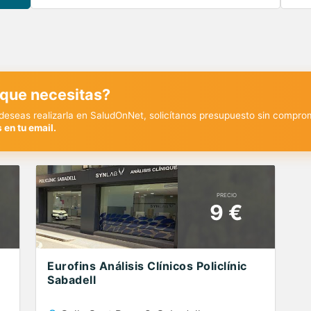
 que necesitas?
y deseas realizarla en SaludOnNet, solicítanos presupuesto sin compro
 en tu email.
PRECIO
9 €
Eurofins Análisis Clínicos Policlínic
Sabadell