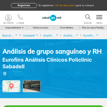
Regístrate
te regalamos
-5% de descuento
para tu compra
MI CUENTA
LLAMAR
BUSCAR
MENU
Especialidades
Videoconsulta
Chat Médico
Plan de salud Fidelity
Barcelona
Sabadell
Analíticas y Genética
Análisis de grupo sanguíneo y RH
Eurofins Análisis Clínicos Policlínic Sabadell
Análisis de grupo sanguíneo y RH
Eurofins Análisis Clínicos Policlínic
Sabadell
Calle Sant Pere, 3, Sabadell (Barcelona)