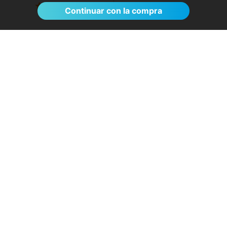
Ver >
Continuar con la compra
El proceso de reserva fue sumamente
sencillo. La videollamada con la médica resultó
de gran ayuda: me explicó detalladamente las
posibles causas de mi dolencia, me recomendó
medidas para aliviar los síntomas de inmediato y
me indicó los siguientes pasos a seguir según
los resultados de la resonancia.
- Anónimo
04/08/2026
Servicios destacados