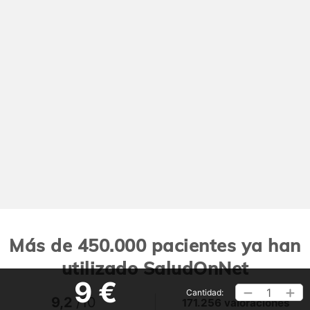
Más de 450.000 pacientes ya han
utilizado SaludOnNet
9 €
1
Cantidad:
9,2
/10
171.256 valoraciones