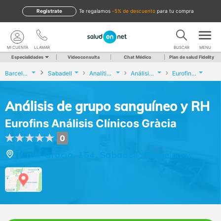
Regístrate
te regalamos
-5% de descuento
para tu compra
MI CUENTA
LLAMAR
BUSCAR
MENU
Especialidades
Videoconsulta
Chat Médico
Plan de salud Fidelity
Barcelona
Sabadell
Analíticas y Genética
Análisis de grupo sanguíneo y RH
Eurofins Análisis Clínicos Gràcia
Análisis de grupo sanguíneo y RH
Eurofins Análisis Clínicos Gràcia
0
Calle Gracia, 154, Sabadell (Barcelona)