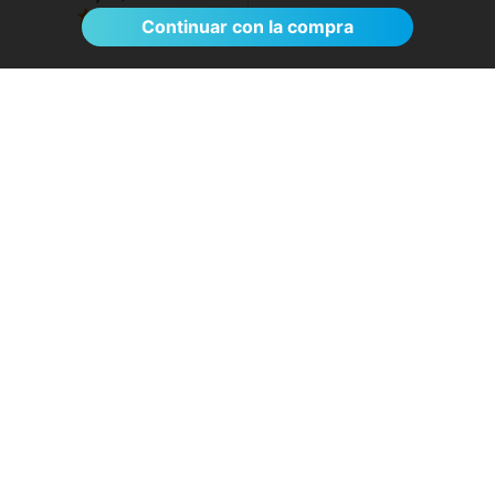
Ver >
Continuar con la compra
El proceso de reserva fue sumamente
sencillo. La videollamada con la médica resultó
de gran ayuda: me explicó detalladamente las
posibles causas de mi dolencia, me recomendó
medidas para aliviar los síntomas de inmediato y
me indicó los siguientes pasos a seguir según
los resultados de la resonancia.
- Anónimo
04/08/2026
Servicios destacados