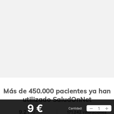
Más de 450.000 pacientes ya han
utilizado SaludOnNet
9 €
1
Cantidad:
9,2
/10
171.242 valoraciones