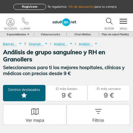
Regístrate
te regalamos
-5% de descuento
para tu compra
MI CUENTA
LLAMAR
BUSCAR
MENU
Especialidades
Videoconsulta
Chat Médico
Plan de salud Fidelity
Barcelona
Granollers
Análisis Clínicos
Análisis de grupo sanguíneo y RH
Análisis de grupo sanguíneo y RH en
Granollers
Seleccionamos para ti los mejores hospitales, clínicas y
médicos con precios desde 9 €
El más barato
El más cercano
Centros destacados
9 €
9 €
Ver mapa
Filtros