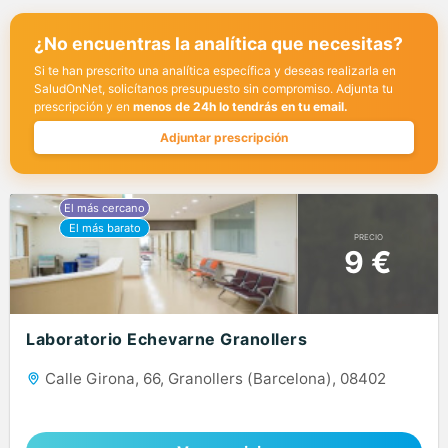
¿No encuentras la analítica que necesitas?
Si te han prescrito una analítica específica y deseas realizarla en
SaludOnNet, solicítanos presupuesto sin compromiso. Adjunta tu
prescripción y en
menos de 24h lo tendrás en tu email.
Adjuntar prescripción
PRECIO
9 €
Laboratorio Echevarne Granollers
Calle Girona, 66, Granollers (Barcelona), 08402