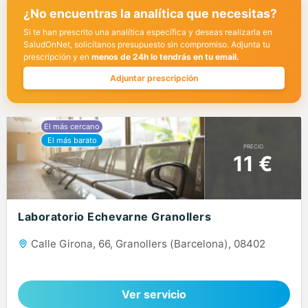
¿No encuentras la analítica que necesitas?
Si te han prescrito una analítica específica y deseas realizarla en
SaludOnNet, solicítanos presupuesto sin compromiso. Adjunta tu
prescripción y en
menos de 24h lo tendrás en tu email.
Adjuntar prescripción
PRECIO
11 €
Laboratorio Echevarne Granollers
Calle Girona, 66, Granollers (Barcelona), 08402
Ver servicio