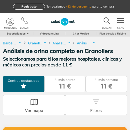
Regístrate
te regalamos
-5% de descuento
para tu compra
MI CUENTA
LLAMAR
BUSCAR
MENU
Especialidades
Videoconsulta
Chat Médico
Plan de salud Fidelity
Barcelona
Granollers
Análisis Clínicos
Análisis de orina completo
Análisis de orina completo en Granollers
Seleccionamos para ti los mejores hospitales, clínicas y
médicos con precios desde 11 €
El más barato
El más cercano
Centros destacados
11 €
11 €
Ver mapa
Filtros