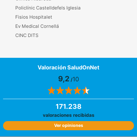
Policlínic Castelldefels Iglesia
Fisios Hospitalet
Ev Medical Cornellá
CINC DITS
Valoración SaludOnNet
9,2
10
/
171.238
valoraciones recibidas
Ver opiniones