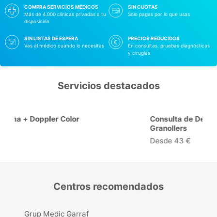
COMPRA SERVICIOS MÉDICOS
SIN CUOTAS
Más de 4.000 clínicas privadas a tu
Solo pagas por lo que usas
disposición
SIN LISTAS DE ESPERA
PRECIOS REDUCIDOS
Vas al médico cuando lo necesitas
En consultas, pruebas diagnósticas
y cirugías
Servicios destacados
Consulta de Dermatología en
Granollers
Desde 43 €
Centros recomendados
Grup Medic Garraf