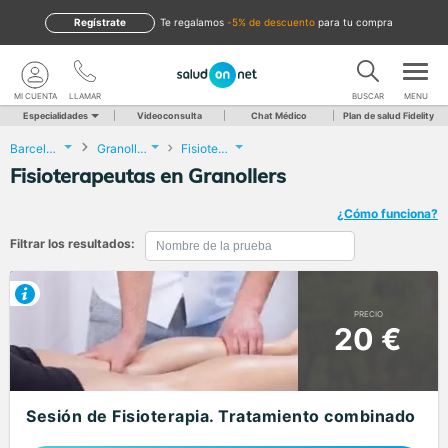
Regístrate
te regalamos
-5% de descuento
para tu compra
MI CUENTA
LLAMAR
BUSCAR
MENU
Especialidades
Videoconsulta
Chat Médico
Plan de salud Fidelity
Barcelona
Granollers
Fisioterapia
Fisioterapeutas en Granollers
¿Cómo funciona?
Filtrar los resultados:
PRECIO
20 €
Sesión de Fisioterapia. Tratamiento combinado