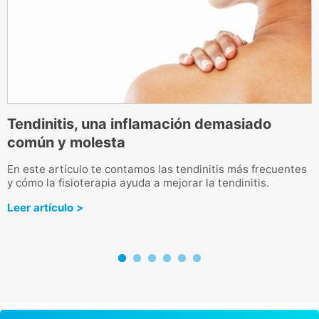
a
Tendinitis, una inflamación demasiado
K
común y molesta
L
q
a
En este artículo te contamos las tendinitis más frecuentes
m
y cómo la fisioterapia ayuda a mejorar la tendinitis.
L
Leer artículo >