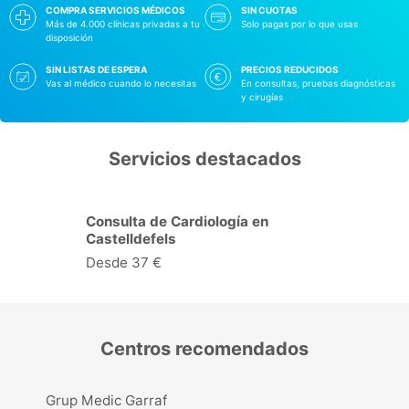
COMPRA SERVICIOS MÉDICOS
SIN CUOTAS
Más de 4.000 clínicas privadas a tu
Solo pagas por lo que usas
disposición
SIN LISTAS DE ESPERA
PRECIOS REDUCIDOS
Vas al médico cuando lo necesitas
En consultas, pruebas diagnósticas
y cirugías
Servicios destacados
Consulta de Cardiología en
Castelldefels
Desde 37 €
Centros recomendados
Grup Medic Garraf