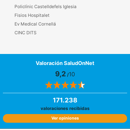
Policlínic Castelldefels Iglesia
Fisios Hospitalet
Ev Medical Cornellá
CINC DITS
Valoración SaludOnNet
9,2
10
/
171.238
valoraciones recibidas
Ver opiniones