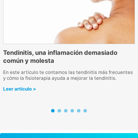
a
Tendinitis, una inflamación demasiado
K
común y molesta
L
q
a
En este artículo te contamos las tendinitis más frecuentes
m
y cómo la fisioterapia ayuda a mejorar la tendinitis.
L
Leer artículo >