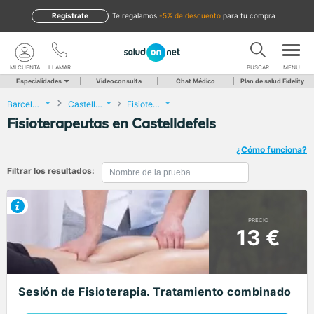
Regístrate
te regalamos
-5% de descuento
para tu compra
MI CUENTA
LLAMAR
BUSCAR
MENU
Especialidades
Videoconsulta
Chat Médico
Plan de salud Fidelity
Barcelona
Castelldefels
Fisioterapia
Fisioterapeutas en Castelldefels
¿Cómo funciona?
Filtrar los resultados:
PRECIO
13 €
Sesión de Fisioterapia. Tratamiento combinado