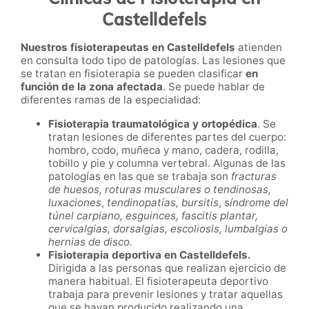
Castelldefels
Nuestros fisioterapeutas en Castelldefels
atienden
en consulta todo tipo de patologías. Las lesiones que
se tratan en fisioterapia se pueden clasificar
en
función de la zona afectada
. Se puede hablar de
diferentes ramas de la especialidad:
Fisioterapia traumatológica y ortopédica
. Se
tratan l
esiones de diferentes partes del cuerpo:
hombro, codo, muñeca y mano, cadera, rodilla,
tobillo y pie y columna vertebral. Algunas de las
patologías en las que se trabaja son
fracturas
de huesos, roturas musculares o tendinosas,
luxaciones
,
tendinopatías, bursitis
,
s
índrome del
túnel carpiano, esguinces, fascitis plantar,
cervicalgias, dorsalgias, escoliosis, lumbalgias o
hernias de disco.
Fisioterapia deportiva en
Castelldefels
.
Dirigida a las personas que realizan ejercicio de
manera habitual. El fisioterapeuta deportivo
trabaja para prevenir lesiones y tratar aquellas
que se hayan producido realizando una