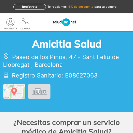
Regístrate
te regalamos
-5% de descuento
para tu compra
MI CUENTA
LLAMAR
Amicitia Salud
Paseo de los Pinos, 47
-
Sant Feliu de
Llobregat
,
Barcelona
Registro Sanitario: E08627063
¿Necesitas comprar un servicio
médico de Amicitia Salud?