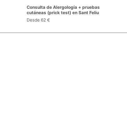
Consulta de Alergología + pruebas
cutáneas (prick test) en Sant Feliu
de Llobregat
Desde 62 €
Especialidades y servicios
Centros Médicos
Intervenciones quirúrgicas
Valoraciones de pacientes
Síguenos:
Descárgate la App:
Empresa
Blog