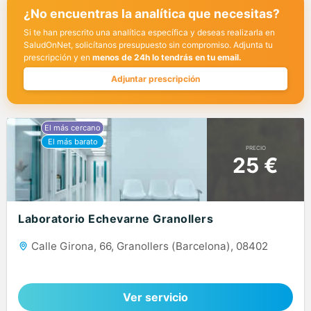
¿No encuentras la analítica que necesitas?
Si te han prescrito una analítica específica y deseas realizarla en
SaludOnNet, solicítanos presupuesto sin compromiso. Adjunta tu
prescripción y en
menos de 24h lo tendrás en tu email.
Adjuntar prescripción
PRECIO
25 €
Laboratorio Echevarne Granollers
Calle Girona, 66, Granollers (Barcelona), 08402
Ver servicio