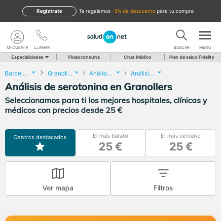
Regístrate
te regalamos
-5% de descuento
para tu compra
MI CUENTA
LLAMAR
BUSCAR
MENU
Especialidades
Videoconsulta
Chat Médico
Plan de salud Fidelity
Barcelona
Granollers
Análisis Clínicos
Análisis de serotonina
Análisis de serotonina en Granollers
Seleccionamos para ti los mejores hospitales, clínicas y
médicos con precios desde 25 €
El más barato
El más cercano
Centros destacados
25 €
25 €
Ver mapa
Filtros