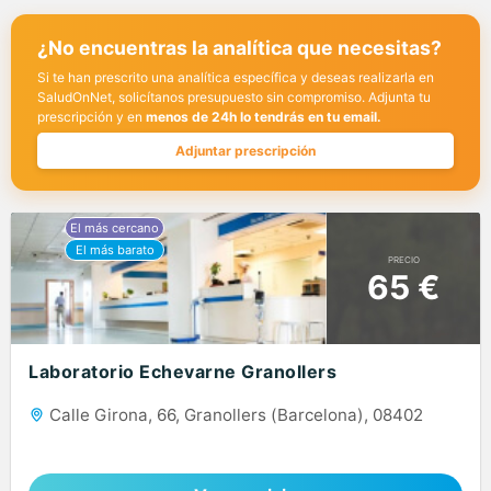
¿No encuentras la analítica que necesitas?
Si te han prescrito una analítica específica y deseas realizarla en
SaludOnNet, solicítanos presupuesto sin compromiso. Adjunta tu
prescripción y en
menos de 24h lo tendrás en tu email.
Adjuntar prescripción
PRECIO
65 €
Laboratorio Echevarne Granollers
Calle Girona, 66, Granollers (Barcelona), 08402