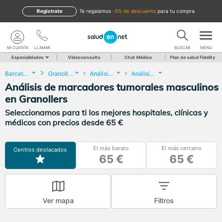
Regístrate
te regalamos
-5% de descuento
para tu compra
MI CUENTA
LLAMAR
BUSCAR
MENU
Especialidades
Videoconsulta
Chat Médico
Plan de salud Fidelity
Barcelona
Granollers
Análisis Clínicos
Análisis de marcadores tumorales masculinos
Análisis de marcadores tumorales masculinos
en Granollers
Seleccionamos para ti los mejores hospitales, clínicas y
médicos con precios desde 65 €
El más barato
El más cercano
Centros destacados
65 €
65 €
Ver mapa
Filtros