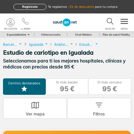
Regístrate
te regalamos
-5% de descuento
para tu compra
MI CUENTA
LLAMAR
BUSCAR
MENU
Especialidades
Videoconsulta
Chat Médico
Plan de salud Fidelity
Barcelona
Igualada
Análisis Clínicos
Estudio de cariotipo
Estudio de cariotipo en Igualada
Seleccionamos para ti los mejores hospitales, clínicas y
médicos con precios desde 95 €
El más barato
El más cercano
Centros destacados
95 €
95 €
Ver mapa
Filtros