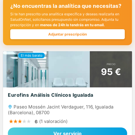
¿No encuentras la analítica que necesitas?
Si te han prescrito una analítica específica y deseas realizarla en
SaludOnNet, solicítanos presupuesto sin compromiso. Adjunta tu
prescripción y en
menos de 24h lo tendrás en tu email.
Adjuntar prescripción
PRECIO
95 €
Eurofins Análisis Clínicos Igualada
Paseo Mossén Jacint Verdaguer, 116, Igualada
(Barcelona), 08700
(1 valoración)
6
Ver servicio