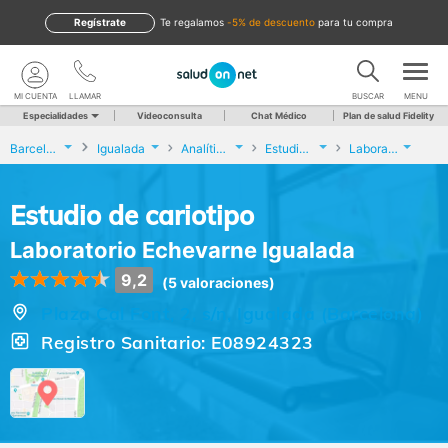
Regístrate
te regalamos
-5% de descuento
para tu compra
MI CUENTA
LLAMAR
BUSCAR
MENU
Especialidades
Videoconsulta
Chat Médico
Plan de salud Fidelity
Barcelona
Igualada
Analíticas y Genética
Estudio de cariotipo
Laboratorio Echevarne Igualada
Estudio de cariotipo
Laboratorio Echevarne Igualada
9,2
(5 valoraciones)
Plaza Cal Font, 2, s/n, Igualada (Barcelona)
Registro Sanitario: E08924323