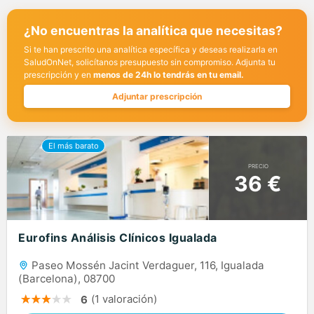
¿No encuentras la analítica que necesitas?
Si te han prescrito una analítica específica y deseas realizarla en
SaludOnNet, solicítanos presupuesto sin compromiso. Adjunta tu
prescripción y en
menos de 24h lo tendrás en tu email.
Adjuntar prescripción
PRECIO
36 €
Eurofins Análisis Clínicos Igualada
Paseo Mossén Jacint Verdaguer, 116, Igualada
(Barcelona), 08700
(1 valoración)
6