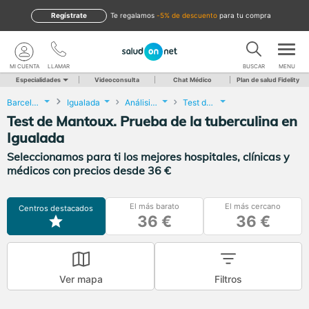
Regístrate
te regalamos
-5% de descuento
para tu compra
MI CUENTA
LLAMAR
BUSCAR
MENU
Especialidades
Videoconsulta
Chat Médico
Plan de salud Fidelity
Barcelona
Igualada
Análisis Clínicos
Test de Mantoux. Prueba de la tuberculina
Test de Mantoux. Prueba de la tuberculina en
Igualada
Seleccionamos para ti los mejores hospitales, clínicas y
médicos con precios desde 36 €
El más barato
El más cercano
Centros destacados
36 €
36 €
Ver mapa
Filtros