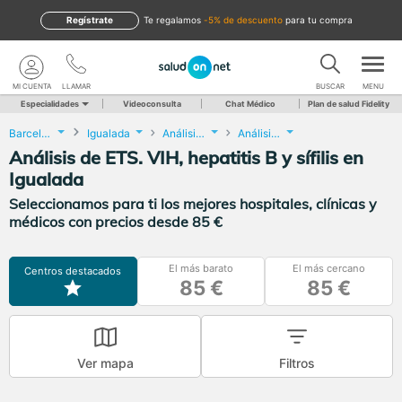
Regístrate
te regalamos
-5% de descuento
para tu compra
MI CUENTA
LLAMAR
BUSCAR
MENU
Especialidades
Videoconsulta
Chat Médico
Plan de salud Fidelity
Barcelona
Igualada
Análisis Clínicos
Análisis de ETS. VIH, hepatitis B y sífilis
Análisis de ETS. VIH, hepatitis B y sífilis en
Igualada
Seleccionamos para ti los mejores hospitales, clínicas y
médicos con precios desde 85 €
El más barato
El más cercano
Centros destacados
85 €
85 €
Ver mapa
Filtros