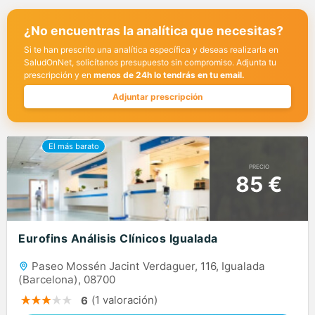
¿No encuentras la analítica que necesitas?
Si te han prescrito una analítica específica y deseas realizarla en
SaludOnNet, solicítanos presupuesto sin compromiso. Adjunta tu
prescripción y en
menos de 24h lo tendrás en tu email.
Adjuntar prescripción
PRECIO
85 €
Eurofins Análisis Clínicos Igualada
Paseo Mossén Jacint Verdaguer, 116, Igualada
(Barcelona), 08700
(1 valoración)
6